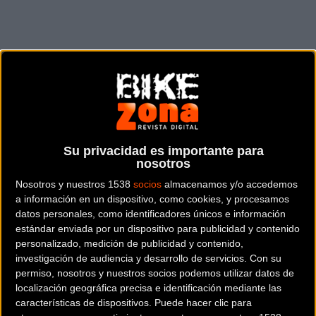
Su privacidad es importante para
nosotros
Nosotros y nuestros 1538
socios
almacenamos y/o accedemos
a información en un dispositivo, como cookies, y procesamos
El Blackbird al detalle
datos personales, como identificadores únicos e información
estándar enviada por un dispositivo para publicidad y contenido
personalizado, medición de publicidad y contenido,
investigación de audiencia y desarrollo de servicios.
Con su
En este artículo, además, os vamos a detallar la tecnología
permiso, nosotros y nuestros socios podemos utilizar datos de
empleada para que podamos asegurar que, de verdad, los
localización geográfica precisa e identificación mediante las
BlackBird Racing Lab de Hutchinson
son los neumáticos
características de dispositivos. Puede hacer clic para
más rápidos, hasta la fecha, de la marca francesa.