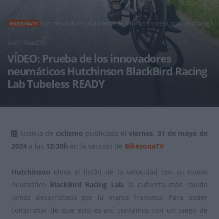
Los más rápidos y duraderos de la marca francesa, con la tecnología
BIKEZONATV
Mach Tread 3.0
VÍDEO: Prueba de los innovadores
neumáticos Hutchinson BlackBird Racing
Lab Tubeless READY
Noticia de
ciclismo
publicada el
viernes, 31 de mayo de
2024
a las
12:30h
en la sección de
BikezonaTV
Hutchinson
eleva el listón de la velocidad con su nuevo
neumático
BlackBird Racing Lab
, la cubierta más rápida
jamás desarrollada por la marca francesa. Para poder
comprobar de que esto es así, contamos con un juego de