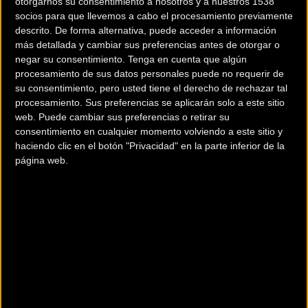
otorgarnos su consentimiento a nosotros y a nuestros 1538
socios para que llevemos a cabo el procesamiento previamente
descrito. De forma alternativa, puede acceder a información
más detallada y cambiar sus preferencias antes de otorgar o
negar su consentimiento.
Tenga en cuenta que algún
procesamiento de sus datos personales puede no requerir de
su consentimiento, pero usted tiene el derecho de rechazar tal
procesamiento. Sus preferencias se aplicarán solo a este sitio
web. Puede cambiar sus preferencias o retirar su
consentimiento en cualquier momento volviendo a este sitio y
haciendo clic en el botón "Privacidad" en la parte inferior de la
página web.
El Compuesto
Mach Tread 3.0
En el colofón de la búsqueda incansable de
Hutchinson
por el rendimiento se encuentra el compuesto
Mach Tread
3.0
, estableciendo un
nuevo estándar de velocidad y
eficiencia
. Diseñado con precisión e innovación, este