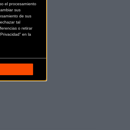
bo el procesamiento
cambiar sus
esamiento de sus
echazar tal
erencias o retirar
Privacidad" en la