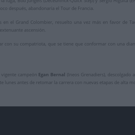
la fuga, Bob Jungels (Deceuninck-Quick Step) y Sergio Higuita (EF
oco después, abandonaría el Tour de Francia.
os en el Grand Colombier, resuelto una vez más en favor de Ta
 extenuante ascensión.
ar con su compatriota, que se tiene que conformar con una dian
el vigente campeón
Egan Bernal
(Ineos Grenadiers), descolgado al
e lunes antes de retomar la carrera con nuevas etapas de alta m