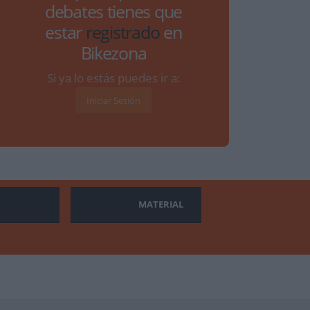
debates tienes que
estar
registrado
en
Bikezona
Si ya lo estás puedes ir a:
Iniciar Sesión
MATERIAL