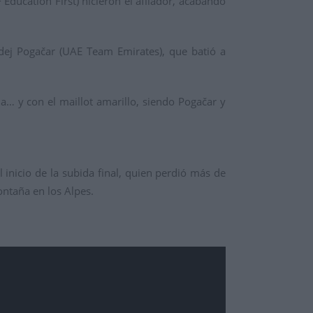
 Education First) hicieron el afilador, acabando
dej Pogačar (UAE Team Emirates), que batió a
a… y con el maillot amarillo, siendo Pogačar y
 inicio de la subida final, quien perdió más de
ontaña en los Alpes.