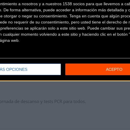
ntimiento a nosotros y a nuestros 1538 socios para que llevemos a ca
O - VISMA 65h 37 07 - B : 27 -
o. De forma alternativa, puede acceder a información más detallada y 
M EMIRATES 65h 37 47 + 00h 00 40 B : 28 -
de otorgar o negar su consentimiento.
Tenga en cuenta que algún proc
 CYCLING 65h 38 41 + 00h 01 34 - -
ede no requerir de su consentimiento, pero usted tiene el derecho de r
referencias se aplicarán solo a este sitio web. Puede cambiar sus pref
 65h 38 52 + 00h 01 45 - -
 cualquier momento volviendo a este sitio y haciendo clic en el botón "
 10 + 00h 02 03 B : 12 -
 página web.
20 + 00h 02 13 B : 4 -
9 23 + 00h 02 16 - -
0h 03 15 - -
5h 42 15 + 00h 05 08 - -
ÁS OPCIONES
ACEPTO
h 42 19 + 00h 05 12 - -
jornada de descanso y tests PCR para todos.