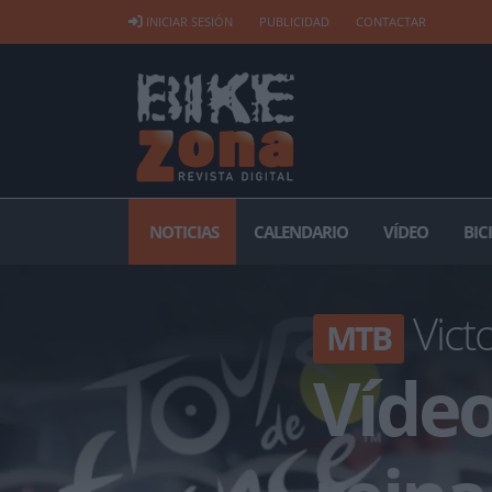
INICIAR SESIÓN
PUBLICIDAD
CONTACTAR
NOTICIAS
CALENDARIO
VÍDEO
BIC
Vict
MTB
Víde