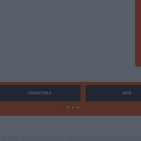
CARRETERA
MTB
r de Francia 2020