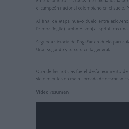
En el kilómetro 14, todavía en plena lucha por 
el campeón nacional colombiano en el suelo. P
Al final de etapa nuevo duelo entre esloven
Primoz Roglic (Jumbo-Visma) al sprint tras una
Segunda victoria de Pogačar en duelo particul
Urán segundo y tercero en la general.
Otra de las noticias fue el desfallecimiento d
siete minutos en meta. Jornada de descanso est
Vídeo resumen