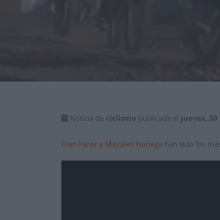
Noticia de
ciclismo
publicada el
jueves, 30
Fran Pérez y Mayalen Noriega
han sido los más 