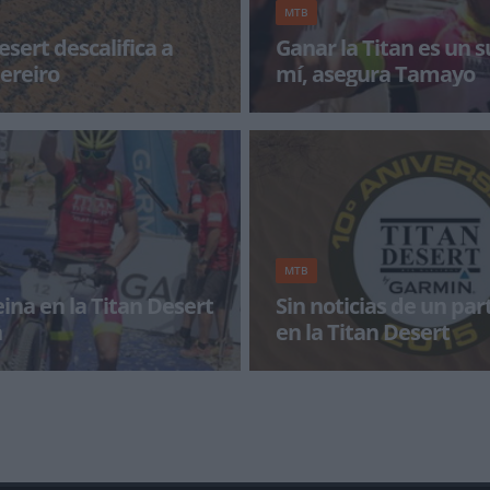
MTB
esert descalifica a
Ganar la Titan es un 
Pereiro
mí, asegura Tamayo
n de la Titan Desert by Garmin
Diego Tamayo, del equipo Zarabi
cionar a los dorsales 7 y 11 de
la décima edición de la Titan Des
convirtiéndose as
MTB
ina en la Titan Desert
Sin noticias de un par
n
en la Titan Desert
 adjudica la edición 2015 de la
Última hora: el corredor ha sid
 montañas y el desierto de
sano y salvo por la organizació
n P
El part