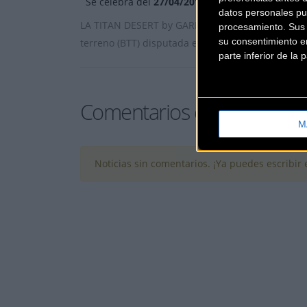
Se celebra del
27/04/2015
al
02/05/2015
datos personales pu
LA TITAN DESERT by GARMIN MTB MARATHON es una
procesamiento. Sus p
su consentimiento en
terreno (BTT) disputada en forma de Challenge 
parte inferior de la
Comentarios de la Noticia
M
Noticias sin comentarios. ¡Ya puedes escribir e