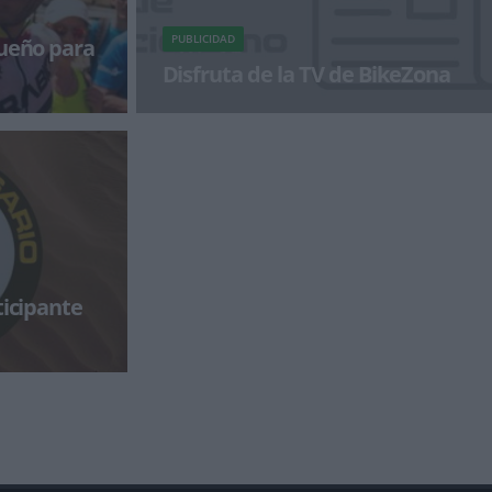
PUBLICIDAD
sueño para
Disfruta de la TV de BikeZona
ci-Trek, gana
¡Alégrate el día con BikeZonaTV!
ert
ticipante
o encontrado
n de la prueba