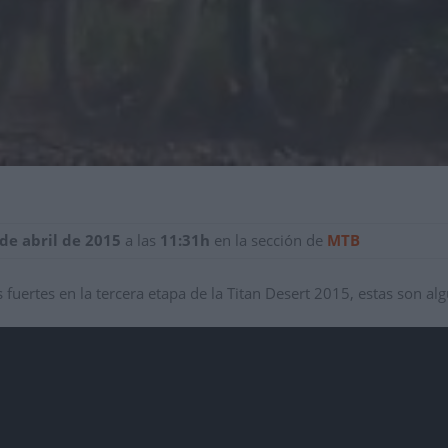
 de abril de 2015
a las
11:31h
en la sección de
MTB
fuertes en la tercera etapa de la Titan Desert 2015, estas son al