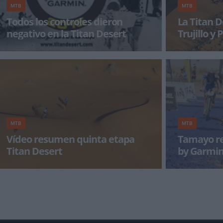
MTB
MTB
Todos los controles dieron
La Titan D
negativo en la Titan Desert
Trujillo y 
La organización de la Titan Desert by Garmin
La organizació
informa que todos los análisis de los controles
ha decidido san
antidopaje qu
la presente edi
MTB
MTB
Vídeo resumen quinta etapa
Tamayo re
Titan Desert
by Garmi
Resumen de lo acontecido en la quinta etapa
l colombiano se
de la Titan Desert, la etapa de navegación con
carrera por las
cambio de líder
Marruecos. Jua