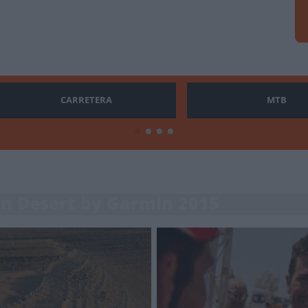
CARRETERA
MTB
an Desert by Garmin 2015