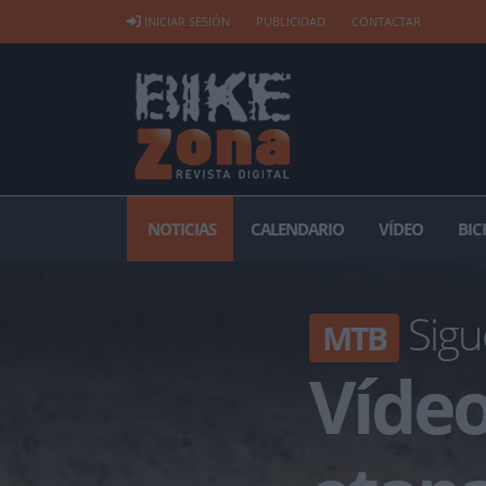
INICIAR SESIÓN
PUBLICIDAD
CONTACTAR
NOTICIAS
CALENDARIO
VÍDEO
BIC
Sigu
MTB
Víde