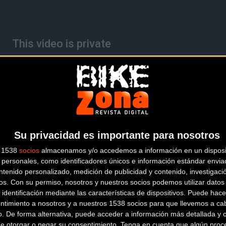
Su privacidad es importante para nosotros
s 1538
socios
almacenamos y/o accedemos a información en un disposit
personales, como identificadores únicos e información estándar enviad
ntenido personalizado, medición de publicidad y contenido, investigaci
os.
Con su permiso, nosotros y nuestros socios podemos utilizar datos 
 identificación mediante las características de dispositivos. Puede hacer
ntimiento a nosotros y a nuestros 1538 socios para que llevemos a ca
o. De forma alternativa, puede acceder a información más detallada y 
de otorgar o negar su consentimiento.
Tenga en cuenta que algún proc