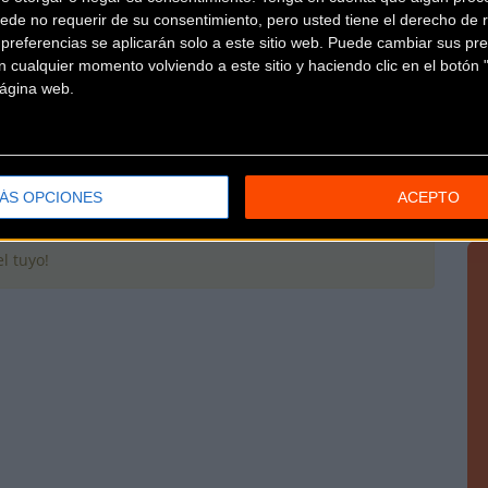
ede no requerir de su consentimiento, pero usted tiene el derecho de r
 prueba de orientación y resistencia en bicicleta todo
referencias se aplicarán solo a este sitio web. Puede cambiar sus pref
 cualquier momento volviendo a este sitio y haciendo clic en el botón "
po
... [+]
 página web.
ÁS OPCIONES
ACEPTO
l tuyo!