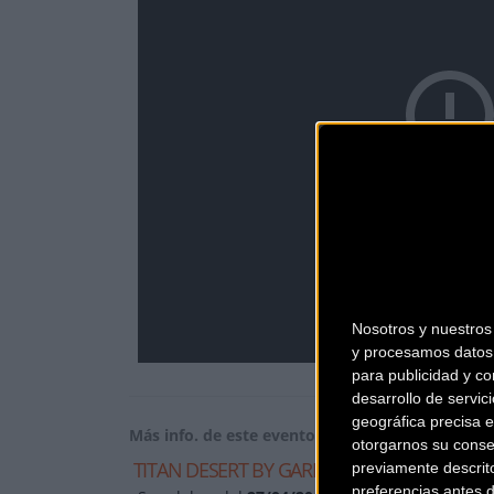
Nosotros y nuestro
y procesamos datos 
para publicidad y co
desarrollo de servici
geográfica precisa e
Más info. de este evento
otorgarnos su conse
TITAN DESERT BY GARMIN 2015
previamente descrit
preferencias antes 