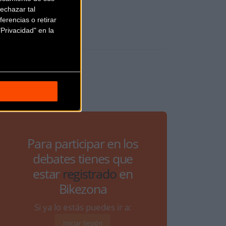
echazar tal
erencias o retirar
Privacidad" en la
Para participar en los
debates tienes que
estar
registrado
en
Bikezona
Si ya lo estás puedes ir a:
Iniciar Sesión