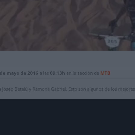
 de mayo de 2016
a las
09:13h
en la sección de
MTB
a Josep Betalú y Ramona Gabriel. Esto son algunos de los mejore