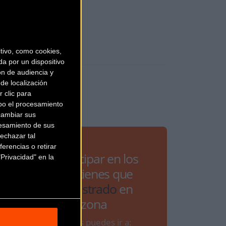
ivo, como cookies,
a por un dispositivo
ón de audiencia y
de localización
 clic para
bo el procesamiento
cambiar sus
esamiento de sus
echazar tal
erencias o retirar
Para participar en los
Privacidad" en la
debates tienes que
estar
registrado
en
Bikezona
Si ya lo estás puedes ir a: