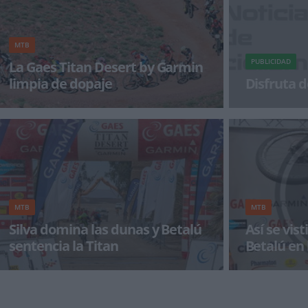
MTB
PUBLICIDAD
La Gaes Titan Desert by Garmin
limpia de dopaje
Disfruta d
La organización de la Gaes Titan Desert by
¡Alégrate el dí
Garmin informa que todos los análisis de los
controles antidopa
MTB
MTB
Silva domina las dunas y Betalú
Así se vist
sentencia la Titan
Betalú en 
El portugués se adjudica la etapa Garmin, con
Josep Betalú se 
dos espectaculares pasos de dunas, mientras
etapa de la Tit
que el líder Jos
peque&ntil