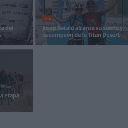
MTB
ca del
Josep Betalú alcanza su sueño y
ú
es campeón de la Titan Desert
an Desert 2016
El corredor catalán ha demostrado ser el mejor
se campeó
de los participantes tanto en montaña como
en el desierto y
a etapa
tapa os dejamos
entos de la