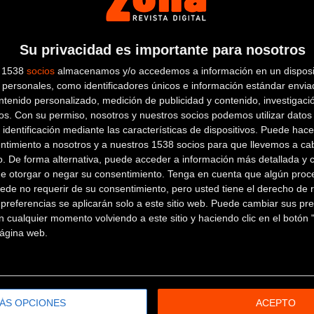
ert by Garmin, con inicio en Boumalne Dades y final en
Su privacidad es importante para nosotros
[+]
s 1538
socios
almacenamos y/o accedemos a información en un disposit
personales, como identificadores únicos e información estándar enviad
ntenido personalizado, medición de publicidad y contenido, investigaci
os.
Con su permiso, nosotros y nuestros socios podemos utilizar datos 
 identificación mediante las características de dispositivos. Puede hacer
ntimiento a nosotros y a nuestros 1538 socios para que llevemos a ca
o. De forma alternativa, puede acceder a información más detallada y 
de otorgar o negar su consentimiento.
Tenga en cuenta que algún proc
l tuyo!
ede no requerir de su consentimiento, pero usted tiene el derecho de r
referencias se aplicarán solo a este sitio web. Puede cambiar sus pref
 cualquier momento volviendo a este sitio y haciendo clic en el botón "
 página web.
ÁS OPCIONES
ACEPTO