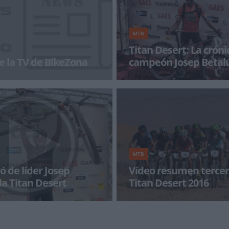
MTB
Titan Desert: La cróni
e la TV de BikeZona
campeón Josep Betal
a con BikeZonaTV!
Os dejamos la crónica de la Tit
de Josep Betalú tras proclamar
MTB
ió de líder Josep
Vídeo resumen tercer
la Titan Desert
Titan Desert 2016
vistió de líder tras la cuarta
Mientras se disputa la cuarta e
an Desert 2016. Este es un
con algunos de los mejores mom
tercera jornada de la Titan Des