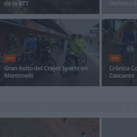
de la BTT
Disfruta d
La Serra del Montsec y el pantano de Rialb
¡Alégrate el dí
serán algunos de los enclaves por donde
pasará la carrera La
MTB
MTB
Gran éxito del Crojet Sports en
Crónica Copa Caja Rural BTT en
Montmeló
Cascante
El equipo Crojet Sports participo con éxito con
Tras la disputa
las E-BIKES de gama alta con motores de 250W
la Copa Caja Ru
en la carrera de BTT
domingo 1 de 
Más noticias del evento
X G