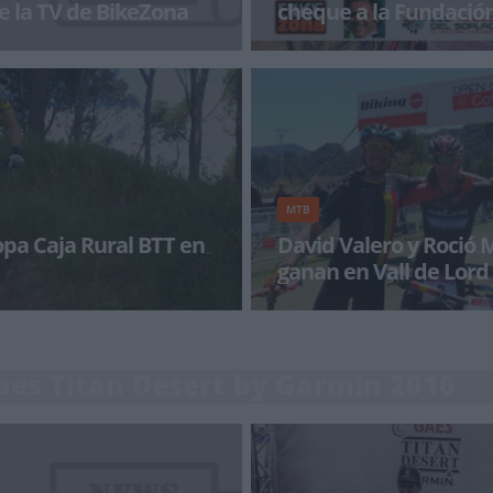
e la TV de BikeZona
cheque a la Fundació
Ferrer
a con BikeZonaTV!
Peio Ruiz Cabestany, Los 10.000 
Coca-Cola Iberian Partners y Bik
suman a un proyecto promovid
MTB
David Valero y Roció 
ganan en Vall de Lord
 de la primera prueba en Tudela,
David Valero (MMR Bikes) ha ref
ral BTT volvía a escena este
liderato en el Open de España Co
mayo en
imponerse hoy en la Copa
aes Titan Desert by Garmin 2016