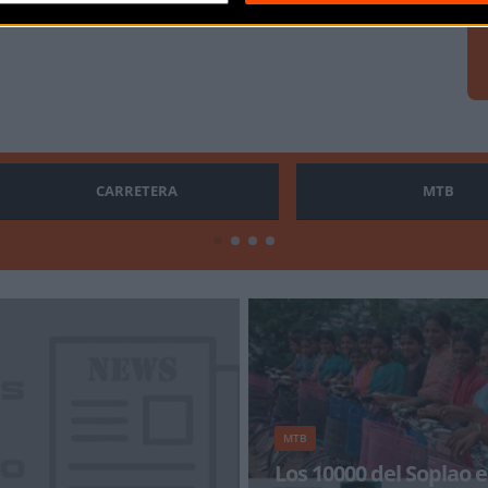
CARRETERA
MTB
MTB
Los 10000 del Soplao e