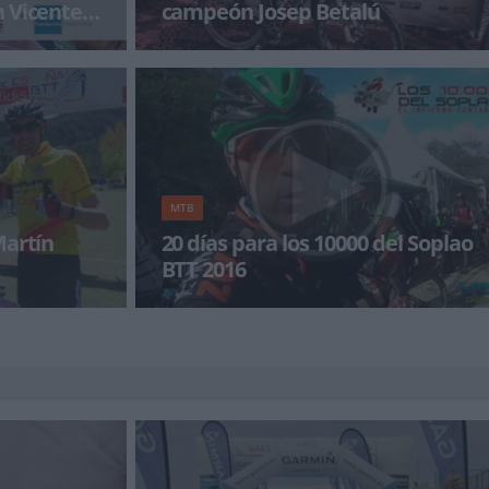
n Vicente
campeón Josep Betalú
del Soplao,
Os dejamos la crónica de la Titan Desert 2016
e Zona se
de Josep Betalú tras proclamarse campeó
o
MTB
Martín
20 días para los 10000 del Soplao
BTT 2016
orzado su
Los 10000 del Soplao se ha convertido en una
fidis de XCO al
de las citas referente para todos los amantes
del MTB y demás deport