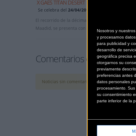
X GAES TITAN DESERT BY GARMIN 2016
Se celebra del
24/04/2016
al
30/04/2016
El recorrido de la décima edición de la Titan Des
Maadid, se presenta con grandes novedades
... 
Nosotros y nuestro
y procesamos datos 
para publicidad y co
desarrollo de servici
Comentarios de la Noticia
geográfica precisa e
otorgarnos su conse
previamente descrit
preferencias antes 
Noticias sin comentarios. ¡Ya puedes escribir e
datos personales pu
procesamiento. Sus p
su consentimiento en
parte inferior de la
M