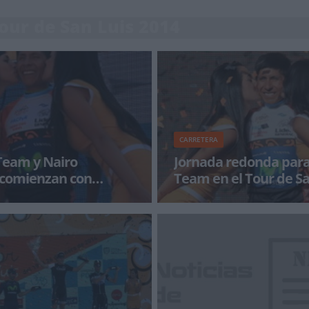
Tour de San Luis 2014
CARRETERA
Team y Nairo
Jornada redonda para
 comienzan con
Team en el Tour de Sa
 Movistar Team Nairo Quintana
El italino Adriano Malori gana s
 final en el 8º Tour de San Luis
con Movistar Team en Argentin
Nairo Quintana se coloca c