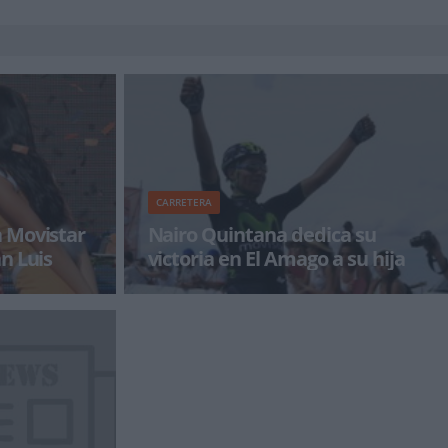
CARRETERA
 Movistar
Nairo Quintana dedica su
n Luis
victoria en El Amago a su hija
u primera crono
Nairo Quintana se ha mostrado muy
a mientras que
satisfecho tras su victoria en El Amago, primera
del colombiano y del Movistar Te