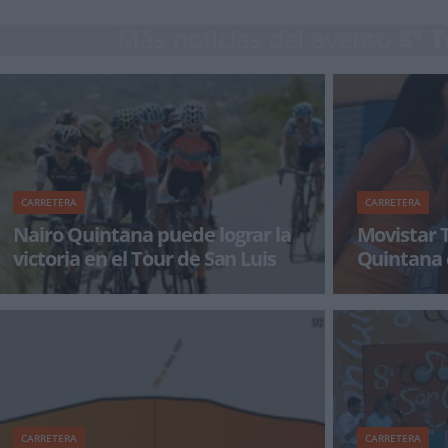
Más noticias del evento
8º 
CARRETERA
CARRETERA
Nairo Quintana puede lograr la
Movistar 
victoria en el Tour de San Luis
Quintana
victoria
Nairo Quintana conserva el maillot naranja de
El corredor de
líder del Tour de San Luis tras ser tercero en el
remata su éxito
Mirador del Sol
en Argentina d
CARRETERA
CARRETERA