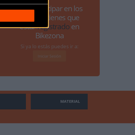
Para participar en los
debates tienes que
estar
registrado
en
Bikezona
Si ya lo estás puedes ir a:
Iniciar Sesión
MATERIAL