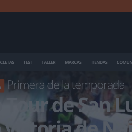
ICLETAS
TEST
TALLER
MARCAS
TIENDAS
COMUN
Primera de la temporada
A
 Tour de San Lu
a victoria de Na