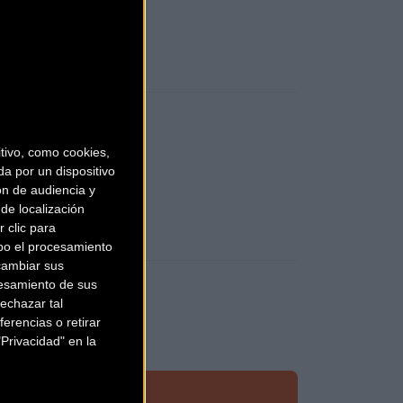
ivo, como cookies,
a por un dispositivo
ón de audiencia y
de localización
 clic para
bo el procesamiento
cambiar sus
esamiento de sus
echazar tal
erencias o retirar
Privacidad" en la