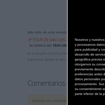
Más info. de este evento
8º TOUR DE SAN LUIS 2014
Nosotros y nuestro
y procesamos datos 
Se celebra del
19/01/2014
al
26/01/2014
para publicidad y co
Es la prueba ciclística más importante de Améri
desarrollo de servici
Argentina. Desde el año 2007 el Tour
... [+]
geográfica precisa e
otorgarnos su conse
previamente descrit
preferencias antes 
datos personales pu
Comentarios de la Noticia
procesamiento. Sus p
su consentimiento en
parte inferior de la
Noticias sin comentarios. ¡Ya puedes escribir e