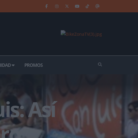
IDAD
PROMOS
is: Así
iro