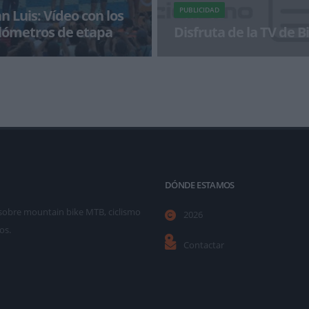
PUBLICIDAD
n Luis: Vídeo con los
ilómetros de etapa
Disfruta de la TV de 
arició el triunfo en la tercera
¡Alégrate el día con BikeZonaTV!
 de San Luis 2014
DÓNDE ESTAMOS
as sobre mountain bike MTB, ciclismo
2026
os.
Contactar