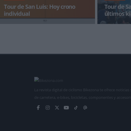
Tour de San Luis: Hoy crono
Tour de Sa
individual
últimos k
Tras la escalada al Cerro El Amago, donde el
Fran Ventoso ac
colombiano Nairo Quintana logró bajarle el
etapa del Tour
tiempo al Phillip Ga
La revista digital de ciclismo Bikezona te ofrece notici
de carretera, e-bikes, bicicletas, componentes y accesori