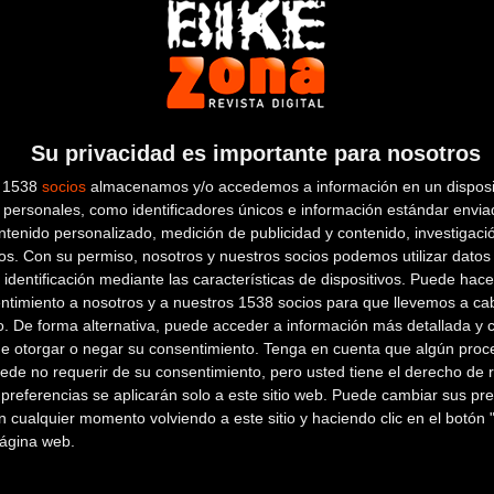
Su privacidad es importante para nosotros
s 1538
socios
almacenamos y/o accedemos a información en un disposit
personales, como identificadores únicos e información estándar enviad
ntenido personalizado, medición de publicidad y contenido, investigaci
ca, con los mejores corredores del mundo en
os.
Con su permiso, nosotros y nuestros socios podemos utilizar datos 
 identificación mediante las características de dispositivos. Puede hacer
ntimiento a nosotros y a nuestros 1538 socios para que llevemos a ca
o. De forma alternativa, puede acceder a información más detallada y 
de otorgar o negar su consentimiento.
Tenga en cuenta que algún proc
ede no requerir de su consentimiento, pero usted tiene el derecho de r
referencias se aplicarán solo a este sitio web. Puede cambiar sus pref
 cualquier momento volviendo a este sitio y haciendo clic en el botón "
 página web.
l tuyo!