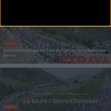
¡Alégrate el día con BikeZonaTV!
CARRETERA
Datos interesantes del Tour de Francia recopilados por
Strava
1. El 25% del pelotón está en Strava Una media de 48 ciclistas han subido sus actividades en
Strava duran
CARRETERA