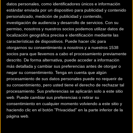
datos personales, como identificadores únicos e información
estándar enviada por un dispositivo para publicidad y contenido
personalizado, medición de publicidad y contenido,
investigación de audiencia y desarrollo de servicios.
Con su
permiso, nosotros y nuestros socios podemos utilizar datos de
localización geográfica precisa e identificación mediante las
características de dispositivos. Puede hacer clic para
Top Ten General
otorgarnos su consentimiento a nosotros y a nuestros 1538
socios para que llevemos a cabo el procesamiento previamente
descrito. De forma alternativa, puede acceder a información
más detallada y cambiar sus preferencias antes de otorgar o
negar su consentimiento.
Tenga en cuenta que algún
1 FROOME CHRISTOPHER 1 TEAM SKY 23H 44 33
procesamiento de sus datos personales puede no requerir de
2 THOMAS GERAINT 9 TEAM SKY 23H 44 45 + 00 12
su consentimiento, pero usted tiene el derecho de rechazar tal
3 ARU FABIO 51 ASTANA PRO TEAM 23H 44 47 + 00 14
procesamiento. Sus preferencias se aplicarán solo a este sitio
web. Puede cambiar sus preferencias o retirar su
4 MARTIN DANIEL 105 QUICK - STEP FLOORS 23H 44 58 + 00
consentimiento en cualquier momento volviendo a este sitio y
25
haciendo clic en el botón "Privacidad" en la parte inferior de la
5 PORTE RICHIE 41 BMC RACING TEAM 23H 45 12 + 00 39
página web.
6 YATES SIMON 89 ORICA - SCOTT 23H 45 16 + 00 43
7 BARDET ROMAIN 11 AG2R LA MONDIALE 23H 45 20 + 00