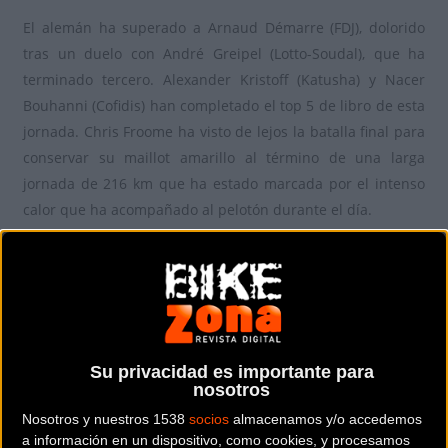
El alemán ha superado a Arnaud Démarre (FDJ), dolorido
tras un duelo con André Greipel (Lotto-Soudal), que ha
terminado tercero. Alexander Kristoff (Katusha) y Nacer
Bouhanni (Cofidis) han completado el top 5 de libro de esta
jornada. Chris Froome ha visto de lejos la batalla final para
conservar su maillot amarillo al término de una larga
jornada de 216 km que ha estado marcada por el intenso
calor que ha acompañado al pelotón durante el día.
Su privacidad es importante para
nosotros
Nosotros y nuestros 1538
socios
almacenamos y/o accedemos
a información en un dispositivo, como cookies, y procesamos