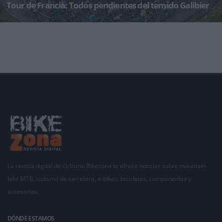
Tour de Francia: Todos pendientes del temido Galibier
La historia común entre el Galibier y el Tour de Francia comenzó en 1911. La última visita
tuvo lug
La revista digital de ciclismo Bikezona te ofrece noticias sobre mountain
bike MTB, ciclismo de carretera, e-bikes, bicicletas, componentes y
accesorios.
DÓNDE ESTAMOS