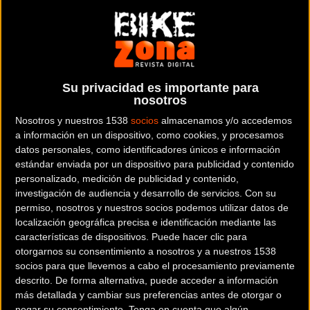
En segundo y tercer lugar quedaron respectivamente
Edoardo Affini (Jumbo-Visma) y Magnus Cort Nielsen (EF
Education-EasyPost).
Richard Carapaz (Ineos Grenadiers) conserva la Maglia
Su privacidad es importante para
Rosa de líder de la general el día que Almeida dijo adiós
nosotros
por covid. Landa sigue tercero con Peio Bilbao quinto y
Nosotros y nuestros 1538
socios
almacenamos y/o accedemos
Juanpe López noveno.
a información en un dispositivo, como cookies, y procesamos
datos personales, como identificadores únicos e información
estándar enviada por un dispositivo para publicidad y contenido
Lo mejor de la jornada
personalizado, medición de publicidad y contenido,
investigación de audiencia y desarrollo de servicios.
Con su
permiso, nosotros y nuestros socios podemos utilizar datos de
localización geográfica precisa e identificación mediante las
características de dispositivos. Puede hacer clic para
otorgarnos su consentimiento a nosotros y a nuestros 1538
socios para que llevemos a cabo el procesamiento previamente
descrito. De forma alternativa, puede acceder a información
más detallada y cambiar sus preferencias antes de otorgar o
negar su consentimiento.
Tenga en cuenta que algún