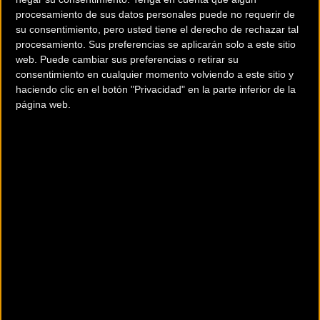
procesamiento de sus datos personales puede no requerir de
su consentimiento, pero usted tiene el derecho de rechazar tal
procesamiento. Sus preferencias se aplicarán solo a este sitio
web. Puede cambiar sus preferencias o retirar su
consentimiento en cualquier momento volviendo a este sitio y
haciendo clic en el botón "Privacidad" en la parte inferior de la
página web.
Top Ten general
1
Richard CARAPAZ INEOS GRENADIERS 76:41:21 00:00
2 Jai HINDLEY BORA - HANSGROHE 76:41:24 00:03
3 Mikel LANDA MEANA BAHRAIN
VICTORIOUS 76:42:26 01:05