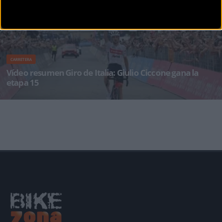
CARRETERA
Vídeo resumen Giro de Italia: Giulio Ciccone gana la
etapa 15
Giulio Ciccone (Trek-Segafredo) ha ganado la decimoquinta etapa del 105º Giro de Italia, la
Rivarolo Canavese-