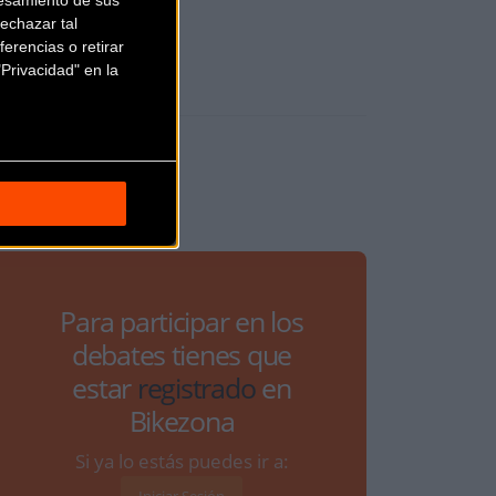
echazar tal
erencias o retirar
Privacidad" en la
Para participar en los
debates tienes que
estar
registrado
en
Bikezona
Si ya lo estás puedes ir a: