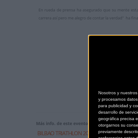
En rueda de prensa ha asegurado
que su mente esta
carrera así pero me alegro de contar la verdad" ha fina
Nosotros y nuestro
y procesamos datos 
para publicidad y co
desarrollo de servici
geográfica precisa e
Más info. de este evento
otorgarnos su conse
previamente descrit
BILBAO TRIATHLON 2013
preferencias antes 