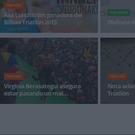
TRIATLÓN
PUBLICIDAD
Åsa Lundström ganadora del
Bilbao Triatlón 2013
Disfruta d
Casi cuatro meses después de finalizar la
¡Alégrate el dí
carrera, el Bilbao Triatlón 2013 tienen
ganadora. Aunqu
TRIATLÓN
TRIATLÓN
Virginia Berasategui asegura
Nota aclar
estar pasando un mal
Triatlón
momento
La triatleta bilbaina Virginia Berasategui dio
Reproducimos 
positivo durante el pasado Bilbao Triatlón en el
que Bilbao Tria
que salió
polémica surgi