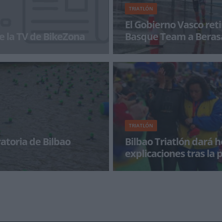
TRIATLÓN
El Gobierno Vasco reti
e la TV de BikeZona
Basque Team a Beras
a con BikeZonaTV!
La Dirección de Juventud y Depo
Gobierno Vasco ha emitido un 
informando de que Virginia Ber
TRIATLÓN
atoria de Bilbao
Bilbao Triatlón dará h
explicaciones tras la
integramente la extensa nota
Tras una nueva edición del Bilba
tlón ha publicado tras la
la polémica en las redes sociale
da en los