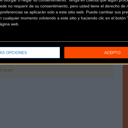
ede no requerir de su consentimiento, pero usted tiene el derecho de r
18 de Mayo en la capital bilbaina. Inscripciones abiertas
referencias se aplicarán solo a este sitio web. Puede cambiar sus pref
 cualquier momento volviendo a este sitio y haciendo clic en el botón "
 página web.
ÁS OPCIONES
ACEPTO
l tuyo!