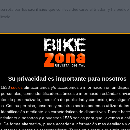
ba rota por los
sacrificios
que conlleva dedicarse al triatlón y ha pedid
lizado.
Su privacidad es importante para nosotros
s 1538
socios
almacenamos y/o accedemos a información en un disposit
personales, como identificadores únicos e información estándar enviad
ntenido personalizado, medición de publicidad y contenido, investigaci
os.
Con su permiso, nosotros y nuestros socios podemos utilizar datos 
 identificación mediante las características de dispositivos. Puede hacer
ntimiento a nosotros y a nuestros 1538 socios para que llevemos a ca
o. De forma alternativa, puede acceder a información más detallada y 
de otorgar o negar su consentimiento.
Tenga en cuenta que algún proc