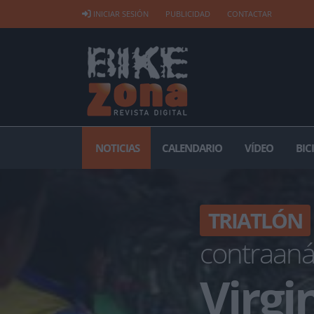
INICIAR SESIÓN
PUBLICIDAD
CONTACTAR
NOTICIAS
CALENDARIO
VÍDEO
BIC
TRIATLÓN
contraanál
Virgi