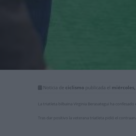
Noticia de
ciclismo
publicada el
miércoles,
La triatleta bilbaina Virginia Berasategui ha confesad
Tras dar positivo la veterana triatleta pidió el contr