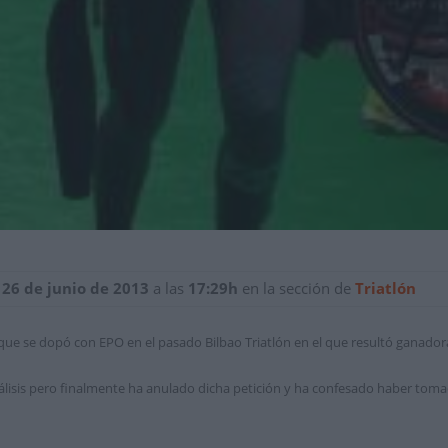
 26 de junio de 2013
a las
17:29h
en la sección de
Triatlón
o que se dopó con EPO en el pasado Bilbao Triatlón en el que resultó ganador
aanálisis pero finalmente ha anulado dicha petición y ha confesado haber tom