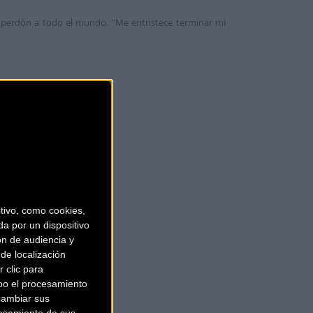
o perdón a todo el mundo. "Me entristece terminar mi
ivo, como cookies,
a por un dispositivo
ón de audiencia y
de localización
 clic para
bo el procesamiento
cambiar sus
esamiento de sus