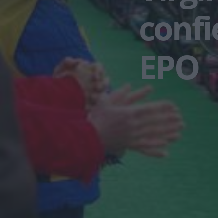
confi
EPO