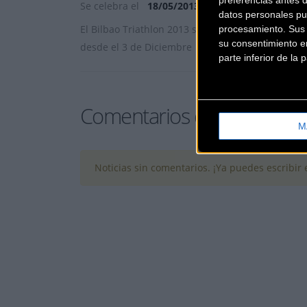
Se celebra el
18/05/2013
datos personales pu
El Bilbao Triathlon 2013 se disputará el próximo 
procesamiento. Sus p
su consentimiento en
desde el 3 de Diciembre
... [+]
parte inferior de la
Comentarios de la Noticia
M
Noticias sin comentarios. ¡Ya puedes escribir e