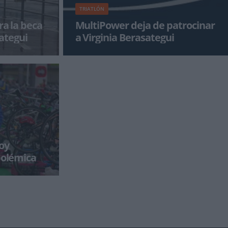
TRIATLÓN
ra la beca
MultiPower deja de patrocinar
ategui
a Virginia Berasategui
rte del
Multipower es una marca de nutrición
comunicado
deportiva que se opone totalmente al uso de
asat
sustancia ilegales en el rendimi
oy
 polémica
o Triatlón llegó
s.