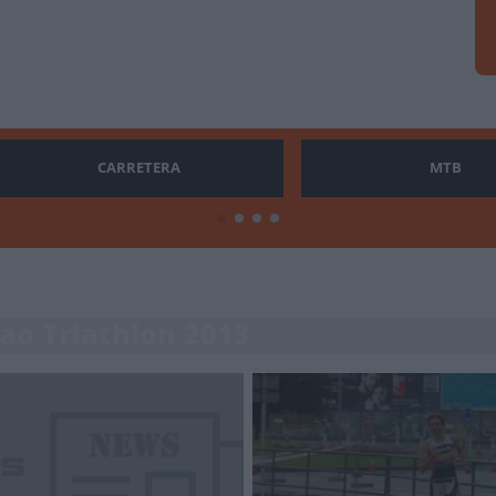
CARRETERA
MTB
bao Triathlon 2013