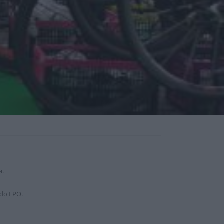
a.
ado EPO.