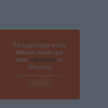
Para participar en los
debates tienes que
estar
registrado
en
Bikezona
Si ya lo estás puedes ir a:
Iniciar Sesión