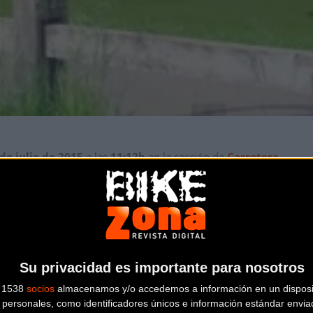
 de julio de 2015
a las
11:12h
en la sección de
Carretera
ttorio Brumotti, bajo los colores del Tinkoff-Saxo. El italiano,
lar montaje.
a de carretera.
Su privacidad es importante para nosotros
s 1538
socios
almacenamos y/o accedemos a información en un disposit
personales, como identificadores únicos e información estándar enviad