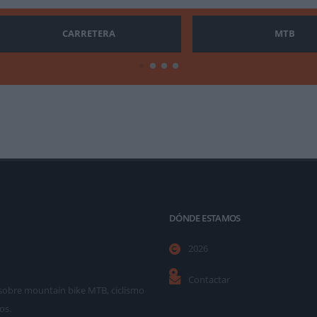
CARRETERA
MTB
DÓNDE ESTAMOS
2026
Contactar
as sobre mountain bike MTB, ciclismo
os.