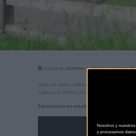
Noticia de
ciclismo
publicada el
jueves, 30
Llega un nuevo vídeo en acción del artista, Vi
supera a sí mismo con este nuevo y espectacu
Espectáculo en estado puro con su biciclet
Nosotros y nuestro
y procesamos datos 