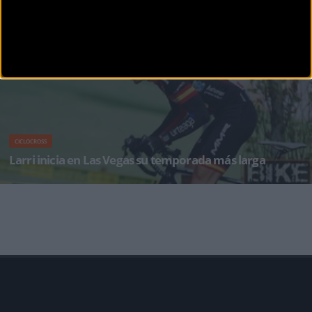
De madrugada hora española ha comenzado la Copa del Mundo de ciclocross 2015. En
una esp
CICLOCROSS
Larri inicia en Las Vegas su temporada más larga
La primera Copa del Mundo de ciclocross en suelo estadounidense (jueves 17, 06.30h ESP)
abre el calendario para el tetra