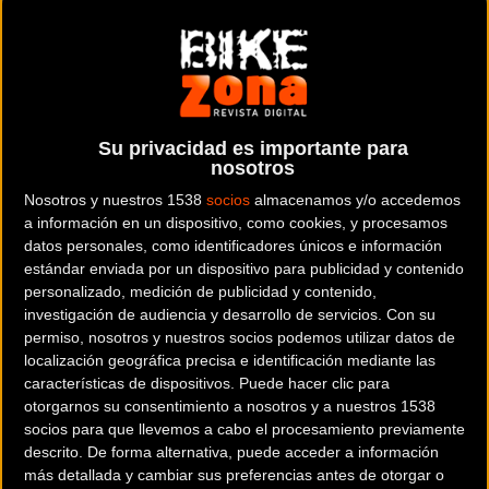
La
Copa del mundo de CX
comienza de forma inusual,
desde Estados Unidos y en formato nocturno.
Concretamente desde Las Vegas podremos seguir en
directo el arranque mañana a partir de las 06:30 horas
Su privacidad es importante para
(hora española) de la temporada de ciclocross. 120
nosotros
corredores de 20 naciones diferentes tomarán parte en la
Nosotros y nuestros 1538
socios
almacenamos y/o accedemos
carrera con practicamente todos los favoritos en la línea de
a información en un dispositivo, como cookies, y procesamos
datos personales, como identificadores únicos e información
salida.
estándar enviada por un dispositivo para publicidad y contenido
personalizado, medición de publicidad y contenido,
investigación de audiencia y desarrollo de servicios.
Con su
permiso, nosotros y nuestros socios podemos utilizar datos de
localización geográfica precisa e identificación mediante las
características de dispositivos. Puede hacer clic para
otorgarnos su consentimiento a nosotros y a nuestros 1538
socios para que llevemos a cabo el procesamiento previamente
descrito. De forma alternativa, puede acceder a información
más detallada y cambiar sus preferencias antes de otorgar o