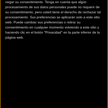
negar su consentimiento.
Tenga en cuenta que algún
procesamiento de sus datos personales puede no requerir de
su consentimiento, pero usted tiene el derecho de rechazar tal
procesamiento. Sus preferencias se aplicarán solo a este sitio
La carrera se disputa en horario
nocturno
(21:30 hora de
web. Puede cambiar sus preferencias o retirar su
LV) y con altas temperaturas, lo cual deja abierta la puerta
consentimiento en cualquier momento volviendo a este sitio y
a que se produzcan algunas sorpresas ya que es un
haciendo clic en el botón "Privacidad" en la parte inferior de la
formato inédito para el ciclocross. Se trata además de uno
página web.
de los circuitos más rápidos de la temporada.