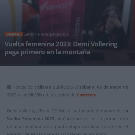
Ganadora de la quinta etapa
CARRETERA
Vuelta femenina 2023: Demi Vollering
pega primero en la montaña
Noticia de
ciclismo
publicada el
sábado, 06 de mayo de
2023
a las
08:33h
en la sección de
Carretera
Demi Vollering (Team SD Worx) ha tomado el mando de
La
Vuelta Femenina 2023
by Carrefour.es en su primer reto
de alta montaña, una quinta etapa con final en alto en el
Mirador de Peñas Blancas (2ª categoría), en Riaza.