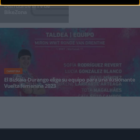
Disfruta de la TV de
BikeZona
¡Alégrate el día con BikeZonaTV!
CARRETERA
El Bizkaia-Durango elige su equipo para una ilusionante
Vuelta femenina 2023
Bizkaia-Durango estará presente a partir de este lunes, 1 de mayo, en la primera edición de
La Vuelta feme