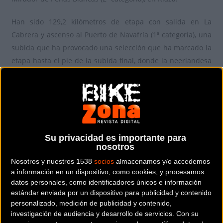
Han sido 129,2 kilómetros de etapa con salida en La
Cabrera y ascenso al Puerto de Navafría (1ª categoría), una
subida que ha provocado una selección que ha marcado la
etapa hasta el pie de la subida final, donde la neerlandesa
ha tomado la responsabilidad en primera persona y ha
impuesto su fuerza para superar a la campeona del mundo
Annemiek van Vleuten (Movistar Team) en su primer gran
duelo a dos días de la conclusión de la carrera.
Su privacidad es importante para
nosotros
Nosotros y nuestros 1538
socios
almacenamos y/o accedemos
a información en un dispositivo, como cookies, y procesamos
datos personales, como identificadores únicos e información
estándar enviada por un dispositivo para publicidad y contenido
personalizado, medición de publicidad y contenido,
investigación de audiencia y desarrollo de servicios.
Con su