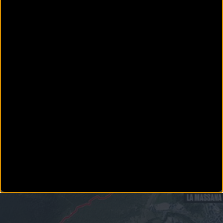
Más noticias del evento
Open de
Epaña DHI-La Massana 2016
GRAVITY
Rémi Thirion y Marine Cabirou se imponen en la Copa
Catalana de DHI
Un total de 325 riders han participado en la Copa Catalana DHI en Vallnord Bike Park La
Massana de categoría UC