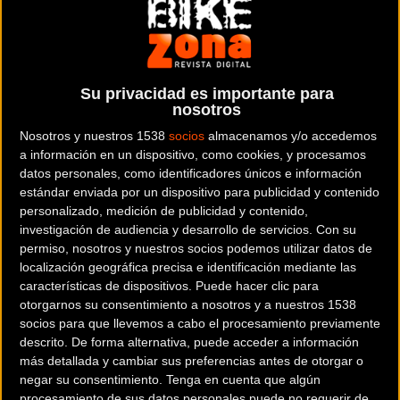
El recorrido desciende 700 metros en tan solo 2.5 kilómetros
Su privacidad es importante para
El circuito acogerá la UCI World Cup el 3 y 4 de septiembre
nosotros
Nosotros y nuestros 1538
socios
almacenamos y/o accedemos
a información en un dispositivo, como cookies, y procesamos
datos personales, como identificadores únicos e información
Vallnord Bike Park La Massana será la capital del descenso los
estándar enviada por un dispositivo para publicidad y contenido
próximos 7 y 8 de mayo con la disputa de una nueva edición de la
personalizado, medición de publicidad y contenido,
Copa Catalana Internacional de descenso en BTT. La Copa Catalana
investigación de audiencia y desarrollo de servicios.
Con su
DHI se consolida como una de las pruebas de más prestigio con 300
permiso, nosotros y nuestros socios podemos utilizar datos de
descenders en competición y será de categoría UCI C2 puntuable
localización geográfica precisa e identificación mediante las
características de dispositivos. Puede hacer clic para
para el ranking mundial de DHI y para el Open de España con.
otorgarnos su consentimiento a nosotros y a nuestros 1538
socios para que llevemos a cabo el procesamiento previamente
descrito. De forma alternativa, puede acceder a información
Un descenso de 700 metros de desnivel en 2.5 kilómetros muy
más detallada y cambiar sus preferencias antes de otorgar o
negar su consentimiento.
Tenga en cuenta que algún
exigente tanto a nivel físico como técnico que contará con el
procesamiento de sus datos personales puede no requerir de