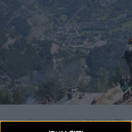
Noticia de
ciclismo
publicada el
miércoles, 04 de mayo de 2016
a
las
09:45h
en la sección de
Gravity