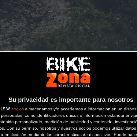
ses contada por ellos:
 Comienzan con una mirada, un gesto con la cabeza o un buen ap
tas experimentados de mundos diferentes: Daniel, con una perso
Su privacidad es importante para nosotros
ros alpinos y los bike parks. Dos riders que no nos hemos unido 
s 1538
socios
almacenamos y/o accedemos a información en un disposit
e aprender. Historias y recuerdos que sin saberlo van a permanec
personales, como identificadores únicos e información estándar enviad
ntenido personalizado, medición de publicidad y contenido, investigaci
os.
Con su permiso, nosotros y nuestros socios podemos utilizar datos 
 identificación mediante las características de dispositivos. Puede hacer