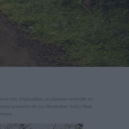
eros más implacables, se plantean entender en
máximo provecho de sus Mondraker Arid y Neat.
iempre.