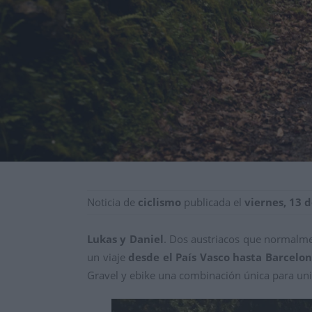
Noticia de
ciclismo
publicada el
viernes, 13 
Lukas y Daniel
. Dos austriacos que normalme
un viaje
desde el País Vasco hasta Barcelona
Gravel y ebike una combinación única para uni