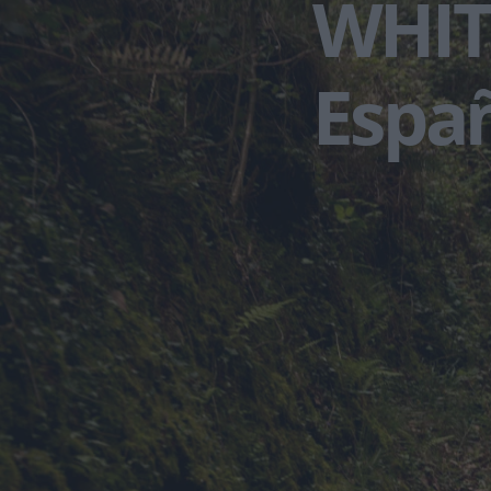
WHIT
Espa