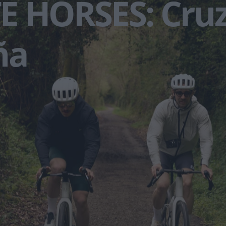
E HORSES: Cru
ña