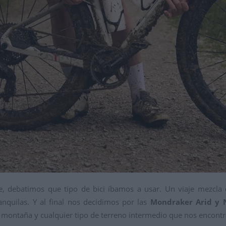
, debatimos que tipo de bici íbamos a usar. Un viaje mezcla de
quilas. Y al final nos decidimos por las
Mondraker Arid y 
, la montaña y cualquier tipo de terreno intermedio que nos encont