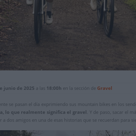
de junio de 2025
a las
18:00h
en la sección de
Gravel
nte se pasan el día exprimiendo sus mountain bikes en los send
, lo que realmente significa el gravel
. Y de paso, sacar el 
r a dos amigos en una de esas historias que se recuerdan para s