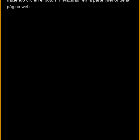
haciendo clic en el botón "Privacidad" en la parte inferior de la
página web.
Comentarios de la Noticia
Noticias sin comentarios. ¡Ya puedes escribir el tuyo!