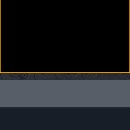
BikeZona
¡Alégrate el día con BikeZonaTV!
CICLOCROSS
Vídeo: Campeonato España ciclocross 2021 desde
Torrelavega
El pasado fin de semana se celebraron en Torrelavega (Cantabria) los Campeonato de
España de Ciclocross. Desafort