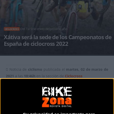
Del 7 al 9 de enero del próximo año
CICLOCROSS
Xátiva será la sede de los Campeonatos de
España de ciclocross 2022
Noticia de
ciclismo
publicada el
martes, 02 de marzo de
2021
a las
10:46h
en la sección de
Ciclocross
La localidad valenciana de Xátiva
será la sede del Campeonato de
España de ciclocross 2022