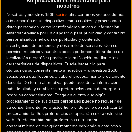
Su privacidad es importante para
nosotros
Nosotros y nuestros 1538
socios
almacenamos y/o accedemos
La Comisión Delegada de la RFEC ha designado, tras la
a información en un dispositivo, como cookies, y procesamos
celebración de su última reunión, a la localidad valencia de
datos personales, como identificadores únicos e información
Xátiva como sede de la edición 2022 del Campeonato de
estándar enviada por un dispositivo para publicidad y contenido
España de Ciclocross.
personalizado, medición de publicidad y contenido,
investigación de audiencia y desarrollo de servicios.
Con su
permiso, nosotros y nuestros socios podemos utilizar datos de
La localidad valenciana, que tomará el relevo de
localización geográfica precisa e identificación mediante las
Torrelavega, acogerá del 7 al 9 de enero la disputa de la
características de dispositivos. Puede hacer clic para
gran cita del calendario nacional de
ciclocross
en la que
otorgarnos su consentimiento a nosotros y a nuestros 1538
volverán a congregarse las grandes estrellas de la
socios para que llevemos a cabo el procesamiento previamente
descrito. De forma alternativa, puede acceder a información
especialidad en nuestro país en busca del maillot
más detallada y cambiar sus preferencias antes de otorgar o
rojigualda que lograron Felipe Orts y Lucía González.
negar su consentimiento.
Tenga en cuenta que algún
procesamiento de sus datos personales puede no requerir de
Así vivimos los Campeonatos de España de Torrelavega
su consentimiento, pero usted tiene el derecho de rechazar tal
procesamiento. Sus preferencias se aplicarán solo a este sitio
web. Puede cambiar sus preferencias o retirar su
consentimiento en cualquier momento volviendo a este sitio y