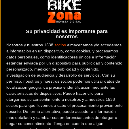
integrado en el manillar
presentado por ZEFAL
Su privacidad es importante para
El
Z Bar Tool de ZEFAL
es una solución completa para la
nosotros
resolución de problemas para todos los ciclistas de
Nosotros y nuestros 1538
socios
almacenamos y/o accedemos
montaña (Cross Country, Enduro, etc.). En total, se
a información en un dispositivo, como cookies, y procesamos
almacenan 15 funciones en su manillar de forma discreta y
datos personales, como identificadores únicos e información
cómoda de transportar. Estarán siempre ahí para ti justo
estándar enviada por un dispositivo para publicidad y contenido
personalizado, medición de publicidad y contenido,
cuando lo necesites.
investigación de audiencia y desarrollo de servicios.
Con su
permiso, nosotros y nuestros socios podemos utilizar datos de
localización geográfica precisa e identificación mediante las
características de dispositivos. Puede hacer clic para
otorgarnos su consentimiento a nosotros y a nuestros 1538
socios para que llevemos a cabo el procesamiento previamente
descrito. De forma alternativa, puede acceder a información
más detallada y cambiar sus preferencias antes de otorgar o
negar su consentimiento.
Tenga en cuenta que algún