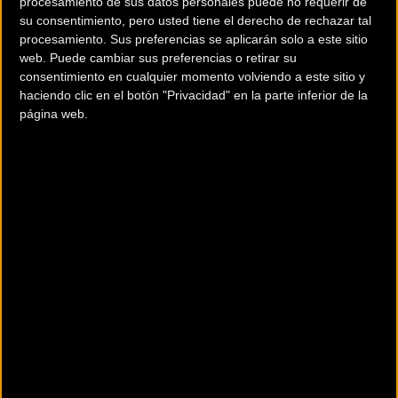
procesamiento de sus datos personales puede no requerir de
su consentimiento, pero usted tiene el derecho de rechazar tal
procesamiento. Sus preferencias se aplicarán solo a este sitio
web. Puede cambiar sus preferencias o retirar su
Estas
herramientas
se han desarrollado especialmente
consentimiento en cualquier momento volviendo a este sitio y
haciendo clic en el botón "Privacidad" en la parte inferior de la
para adaptarse a la mayoría de los manillares del mercado
página web.
(consulte las instrucciones de instalación). Ligeros y
discretos, estos insertos de manillar harán que se olvide de
ellos hasta el momento de utilizarlos. El sistema de fijación
con expansor garantiza un ajuste perfecto, incluso en los
terrenos más accidentados.
Josema Fuente te muestra todas
sus funciones