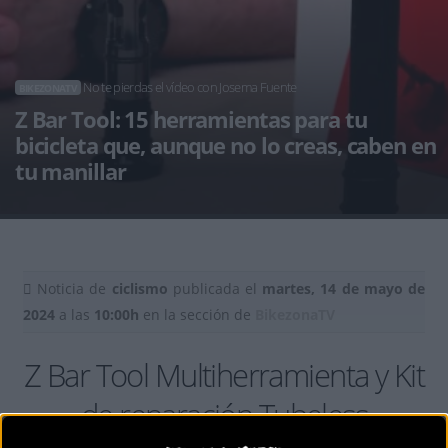
No te pierdas el vídeo con Josema Fuente
BIKEZONATV
Z Bar Tool: 15 herramientas para tu
bicicleta que, aunque no lo creas, caben en
tu manillar
Noticia de
ciclismo
publicada el
martes, 14 de mayo de
2024
a las
10:00h
en la sección de
BikezonaTV
Z Bar Tool Multiherramienta y Kit
de reparación Tubeless