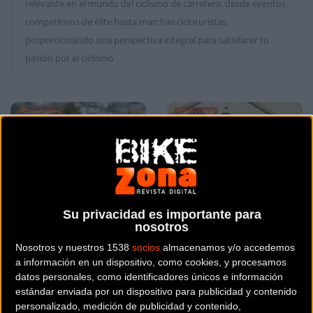
relevante en el mundo del ciclismo de carretera, desde eventos
competitivos de élite hasta marchas cicloturistas,
proporcionando una perspectiva integral para satisfacer tu
pasión por el ciclismo
Carretera
Carretera
Su privacidad es importante para
nosotros
Nosotros y nuestros 1538
socios
almacenamos y/o accedemos
Mikel Landa firma por
Felix Grossschartner
a información en un dispositivo, como cookies, y procesamos
dos temporadas con el
primer campeón
datos personales, como identificadores únicos e información
equipo belga Soudal
europeo de contrarreloj
estándar enviada por un dispositivo para publicidad y contenido
Quick-Step
de montaña
personalizado, medición de publicidad y contenido,