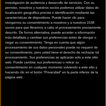
investigación de audiencia y desarrollo de servicios.
Con su
permiso, nosotros y nuestros socios podemos utilizar datos de
Carretera
Carretera
localización geográfica precisa e identificación mediante las
características de dispositivos. Puede hacer clic para
otorgarnos su consentimiento a nosotros y a nuestros 1538
socios para que llevemos a cabo el procesamiento previamente
descrito. De forma alternativa, puede acceder a información
más detallada y cambiar sus preferencias antes de otorgar o
negar su consentimiento.
Tenga en cuenta que algún
procesamiento de sus datos personales puede no requerir de
su consentimiento, pero usted tiene el derecho de rechazar tal
Vídeo resumen: La etapa
Felix Engelhardt gana al
procesamiento. Sus preferencias se aplicarán solo a este sitio
web. Puede cambiar sus preferencias o retirar su
más larga del Tour de
sprint en la Vuelta a
consentimiento en cualquier momento volviendo a este sitio y
Francia femenino 2023
Castilla y León
haciendo clic en el botón "Privacidad" en la parte inferior de la
página web.
Carretera
Carretera