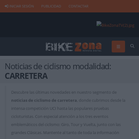
INICIAR SESIÓN
PUBLICIDAD
CONTACTAR
Noticias de ciclismo modalidad:
CARRETERA
Descubre las últimas novedades en nuestro segmento de
noticias de ciclismo de carretera
, donde cubrimos desde la
intensa competición UCI hasta las populares pruebas
cicloturistas. Con especial atención a los tres eventos
emblemáticos del ciclismo: Giro, Tour y Vuelta, junto con las
grandes Clásicas. Mantente al tanto de toda la información