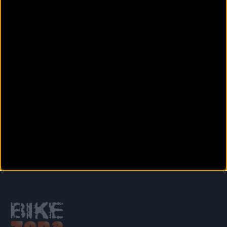
con la victoria en San
Lorenzo de El Escorial y
consigue el triunfo en la
Vuel
Anterior
Siguiente
1
2
3
4
5
6
7
8
9
Secciones