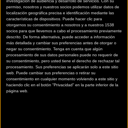
investigación de audiencia y desarrollo de servicios.
Con su
permiso, nosotros y nuestros socios podemos utilizar datos de
localización geográfica precisa e identificación mediante las
Carretera
Carretera
características de dispositivos. Puede hacer clic para
otorgarnos su consentimiento a nosotros y a nuestros 1538
socios para que llevemos a cabo el procesamiento previamente
descrito. De forma alternativa, puede acceder a información
más detallada y cambiar sus preferencias antes de otorgar o
negar su consentimiento.
Tenga en cuenta que algún
procesamiento de sus datos personales puede no requerir de
su consentimiento, pero usted tiene el derecho de rechazar tal
procesamiento. Sus preferencias se aplicarán solo a este sitio
Casi 1200 cicloturistas
Cientos de familias
web. Puede cambiar sus preferencias o retirar su
disfrutaron en una nueva
disfrutaron del BiziTour
consentimiento en cualquier momento volviendo a este sitio y
haciendo clic en el botón "Privacidad" en la parte inferior de la
edición de la Gran Fondo
de Vitoria-Gasteiz
página web.
BIBE Transbizkaia
Carretera
Carretera