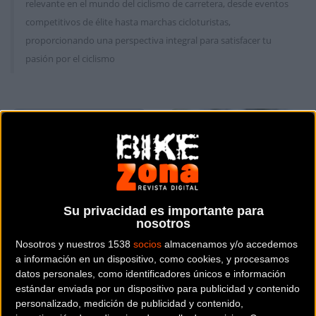
relevante en el mundo del ciclismo de carretera, desde eventos
competitivos de élite hasta marchas cicloturistas,
proporcionando una perspectiva integral para satisfacer tu
pasión por el ciclismo
Carretera
Carretera
Su privacidad es importante para
nosotros
Nosotros y nuestros 1538
socios
almacenamos y/o accedemos
La Rioja y Haro volvieron
Unai Aznar alza los
a información en un dispositivo, como cookies, y procesamos
datos personales, como identificadores únicos e información
a brindar por el ciclismo
brazos en Irún en el San
estándar enviada por un dispositivo para publicidad y contenido
de antaño en una nueva
Pedro Sari Nagusia 2023
personalizado, medición de publicidad y contenido,
edición de la E