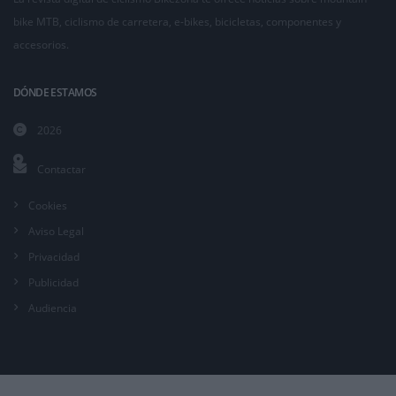
bike MTB, ciclismo de carretera, e-bikes, bicicletas, componentes y
accesorios.
DÓNDE ESTAMOS
2026
Contactar
Cookies
Aviso Legal
Privacidad
Publicidad
Audiencia