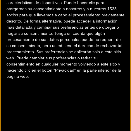
características de dispositivos. Puede hacer clic para
otorgarnos su consentimiento a nosotros y a nuestros 1538
Larrinaga viaja a
Vídeo resumen
socios para que llevemos a cabo el procesamiento previamente
Valencia para el cierre
Ciclocross de Igorre 2015
descrito. De forma alternativa, puede acceder a información
de la Copa de España
más detallada y cambiar sus preferencias antes de otorgar o
negar su consentimiento.
Tenga en cuenta que algún
procesamiento de sus datos personales puede no requerir de
Ciclocross
Ciclocross
su consentimiento, pero usted tiene el derecho de rechazar tal
procesamiento. Sus preferencias se aplicarán solo a este sitio
web. Puede cambiar sus preferencias o retirar su
consentimiento en cualquier momento volviendo a este sitio y
haciendo clic en el botón "Privacidad" en la parte inferior de la
página web.
Valencia se vuelca con
La Copa de Madrid de
el ciclocross
Ciclocross se reanuda
este sábado