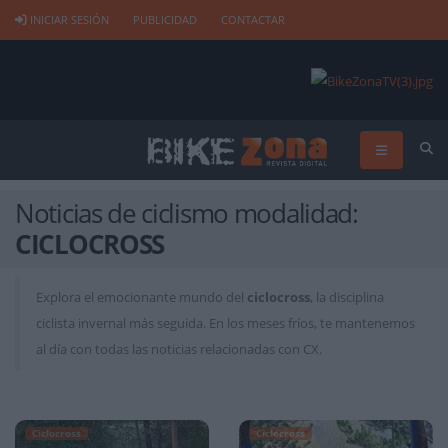
INICIAR SESIÓN
PUBLICIDAD
CONTACTAR
Noticias de ciclismo modalidad:
CICLOCROSS
Explora el emocionante mundo del
ciclocross
, la disciplina
ciclista invernal más seguida. En los meses fríos, te mantenemos
al día con todas las noticias relacionadas con CX.
Ciclocross
Ciclocross