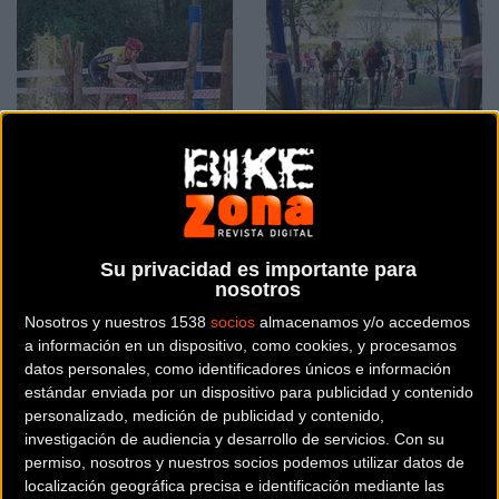
Aitor Hernández a dar el
Valencia: Última cita de
100% para ganar en
la Copa de España de
Valencia
ciclocross
Su privacidad es importante para
nosotros
Nosotros y nuestros 1538
socios
almacenamos y/o accedemos
Ciclocross
Ciclocross
a información en un dispositivo, como cookies, y procesamos
datos personales, como identificadores únicos e información
estándar enviada por un dispositivo para publicidad y contenido
personalizado, medición de publicidad y contenido,
investigación de audiencia y desarrollo de servicios.
Con su
permiso, nosotros y nuestros socios podemos utilizar datos de
localización geográfica precisa e identificación mediante las