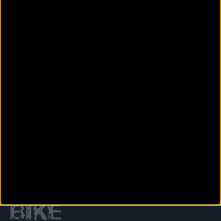
Aitor Hernández se
asegura la Copa de
España elite
Anterior
Siguiente
1
2
3
4
5
6
7
8
9
Secciones