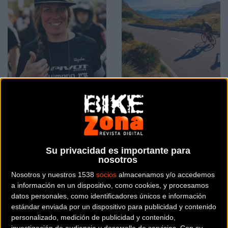
Jill Kintner, Leyenda del
Llucmajor, Sede de la
MTB, Ingresa en el Salón
Salida de la Etapa Final
de la Fama del Mountain
de la Challenge Mallorca
Bike 2025
Femenina 2026
Su privacidad es importante para
Féminas
Féminas
nosotros
Nosotros y nuestros 1538
socios
almacenamos y/o accedemos
a información en un dispositivo, como cookies, y procesamos
datos personales, como identificadores únicos e información
estándar enviada por un dispositivo para publicidad y contenido
personalizado, medición de publicidad y contenido,
investigación de audiencia y desarrollo de servicios.
Con su