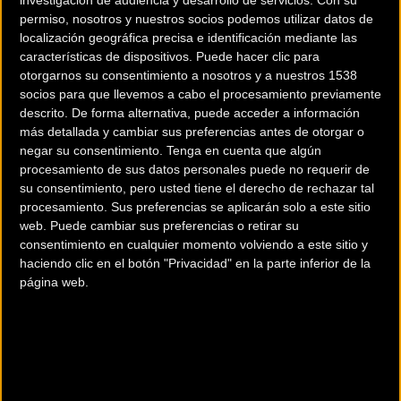
permiso, nosotros y nuestros socios podemos utilizar datos de
localización geográfica precisa e identificación mediante las
Ziortza Villa,
Sofía Rodríguez Lidera
características de dispositivos. Puede hacer clic para
subcampeona mundial
una Inspiradora
otorgarnos su consentimiento a nosotros y a nuestros 1538
socios para que llevemos a cabo el procesamiento previamente
de ultraciclismo en la
Quedada Women In Bike
descrito. De forma alternativa, puede acceder a información
prueba de 12 horas
en Petrer
más detallada y cambiar sus preferencias antes de otorgar o
contrarreloj
negar su consentimiento.
Tenga en cuenta que algún
procesamiento de sus datos personales puede no requerir de
su consentimiento, pero usted tiene el derecho de rechazar tal
Féminas
Féminas
procesamiento. Sus preferencias se aplicarán solo a este sitio
web. Puede cambiar sus preferencias o retirar su
consentimiento en cualquier momento volviendo a este sitio y
haciendo clic en el botón "Privacidad" en la parte inferior de la
página web.
Cazalla de la Sierra: El
Santa Susanna Dará la
Equipo Extremadura-
Salida a la Tercera Volta