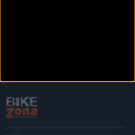
2025
Anterior
Siguiente
1
2
3
4
5
6
7
8
9
Secciones
La revista digital de ciclismo Bikezona te ofrece noticias sobre mountain