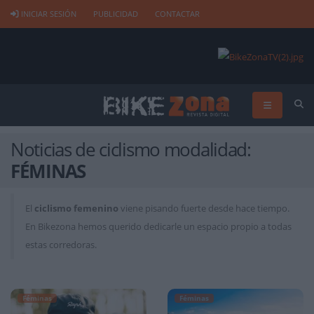
INICIAR SESIÓN
PUBLICIDAD
CONTACTAR
Noticias de ciclismo modalidad:
FÉMINAS
El
ciclismo femenino
viene pisando fuerte desde hace tiempo.
En Bikezona hemos querido dedicarle un espacio propio a todas
estas corredoras.
Féminas
Féminas