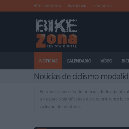
INICIAR SESIÓN
PUBLICIDAD
CONTACTAR
NOTICIAS
CALENDARIO
VÍDEO
BIC
Noticias de ciclismo modali
En nuestra sección de noticias dedicada al au
un espacio significativo para cubrir tanto la
ciclismo de montaña.