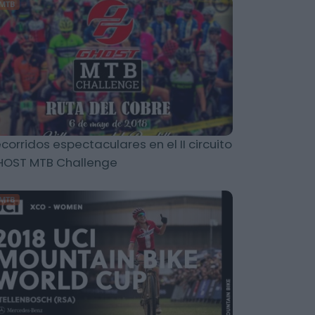
MTB
corridos espectaculares en el II circuito
HOST MTB Challenge
MTB