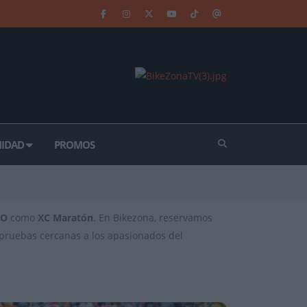
IDAD
PROMOS
CO
como
XC Maratón
. En Bikezona, reservamos
s pruebas cercanas a los apasionados del