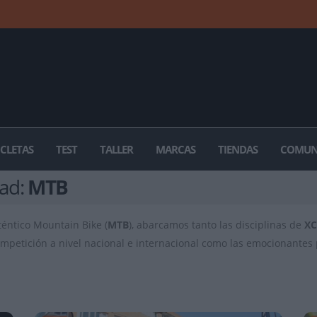
ICLETAS
TEST
TALLER
MARCAS
TIENDAS
COMUN
dad:
MTB
téntico Mountain Bike (
MTB
), abarcamos tanto las disciplinas de
X
 competición a nivel nacional e internacional como las emocionante