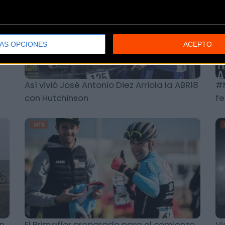
ÁS OPCIONES
ACEPTO
Así vivió José Antonio Diez Arriola la ABR18
#M
con Hutchinson
f
MTB
an
El Primaflor preparado para el comienzo
Vi