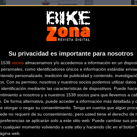
Clinic gratuito de mecánica de
Ví
supervivencia para la Titan en Sanferbike
C
St
MTB
Su privacidad es importante para nosotros
s 1538
socios
almacenamos y/o accedemos a información en un disposit
personales, como identificadores únicos e información estándar enviad
ntenido personalizado, medición de publicidad y contenido, investigaci
os.
Con su permiso, nosotros y nuestros socios podemos utilizar datos 
 identificación mediante las características de dispositivos. Puede hacer
ntimiento a nosotros y a nuestros 1538 socios para que llevemos a ca
o. De forma alternativa, puede acceder a información más detallada y 
O
La Vuelta Ibiza en Mountain Bike 2018
Ví
de otorgar o negar su consentimiento.
Tenga en cuenta que algún proc
supera sus límites
Ba
ede no requerir de su consentimiento, pero usted tiene el derecho de r
referencias se aplicarán solo a este sitio web. Puede cambiar sus pref
 cualquier momento volviendo a este sitio y haciendo clic en el botón "
MTB
 página web.