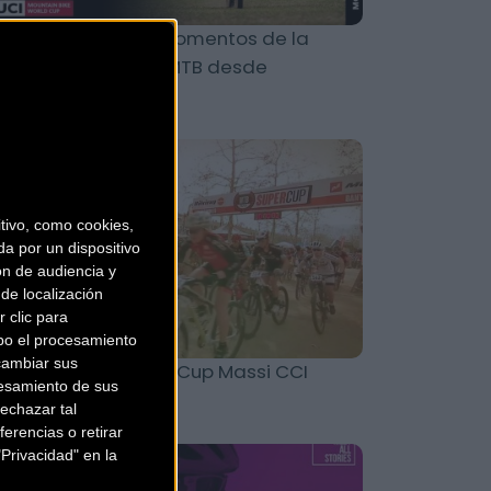
deo: Los mejores momentos de la
opa del Mundo de MTB desde
ellenbosch
MTB
ivo, como cookies,
a por un dispositivo
ón de audiencia y
de localización
 clic para
bo el procesamiento
cambiar sus
deo resumen SuperCup Massi CCI
esamiento de sus
nyoles 2018
echazar tal
erencias o retirar
Privacidad" en la
MTB