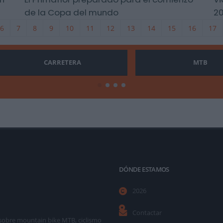
de la Copa del mundo
20
6
7
8
9
10
11
12
13
14
15
16
17
CARRETERA
MTB
DÓNDE ESTAMOS
2026
Contactar
as sobre mountain bike MTB, ciclismo