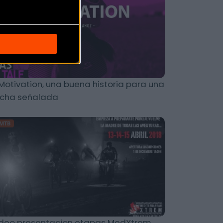
otivation, una buena historia para una
echa señalada
MTB
deo presentacion etapas MedXtrem