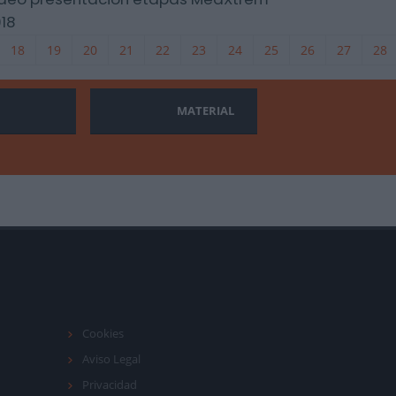
18
18
19
20
21
22
23
24
25
26
27
28
MATERIAL
Cookies
Aviso Legal
Privacidad