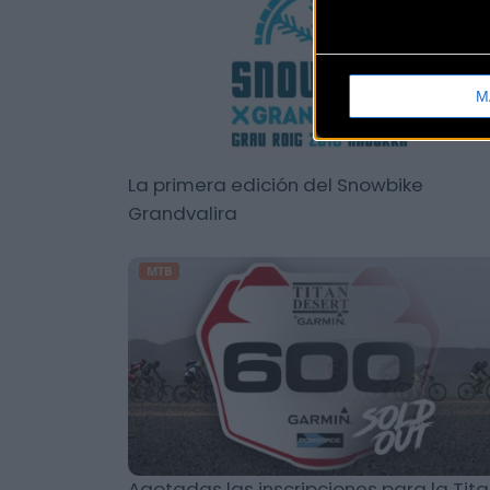
M
La primera edición del Snowbike
Grandvalira
MTB
Agotadas las inscripciones para la Tit