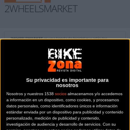
2WHEELSMARKET
2WHEELSMARKET
es una tienda de bicicletas y artículos
ciclistas situada en la provincia de
Tarragona
.
Dónde se encuentra
Rambla de la Marinada, 19 43712
Llorens del Penedés (Tarragona).
Su privacidad es importante para
nosotros
Contactar con la tienda
Nosotros y nuestros 1538
socios
almacenamos y/o accedemos
640 25 10 55
a información en un dispositivo, como cookies, y procesamos
datos personales, como identificadores únicos e información
Web y RRSS de la tienda
estándar enviada por un dispositivo para publicidad y contenido
personalizado, medición de publicidad y contenido,
investigación de audiencia y desarrollo de servicios.
Con su