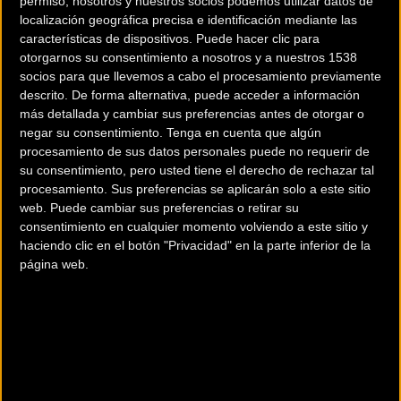
permiso, nosotros y nuestros socios podemos utilizar datos de
localización geográfica precisa e identificación mediante las
características de dispositivos. Puede hacer clic para
otorgarnos su consentimiento a nosotros y a nuestros 1538
socios para que llevemos a cabo el procesamiento previamente
descrito. De forma alternativa, puede acceder a información
más detallada y cambiar sus preferencias antes de otorgar o
negar su consentimiento.
Tenga en cuenta que algún
procesamiento de sus datos personales puede no requerir de
su consentimiento, pero usted tiene el derecho de rechazar tal
procesamiento. Sus preferencias se aplicarán solo a este sitio
web. Puede cambiar sus preferencias o retirar su
consentimiento en cualquier momento volviendo a este sitio y
200 km
haciendo clic en el botón "Privacidad" en la parte inferior de la
Terms of use
© 1987–2026 HERE
página web.
¿Eres el propietario de esta tienda? Descubre cómo
hacerte tienda
Premium para llegar a más clientes
.
Otros comercios