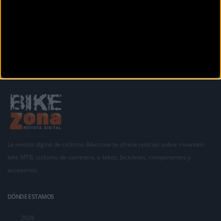
Siguiente
1
2
3
La revista digital de ciclismo Bikezona te ofrece noticias sobre mountain
bike MTB, ciclismo de carretera, e-bikes, bicicletas, componentes y
accesorios.
DÓNDE ESTAMOS
2026