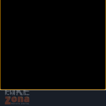
CICLOS ESTEVE
C/. Teixidors 32-35. Pol. Industrial La Cometa
El Vendrell
(Tarragona)
DECATHLON TARRAGONA
Polígono Comercial Las Gavarras
Tarragona (Tarragona)
Siguiente
1
2
3