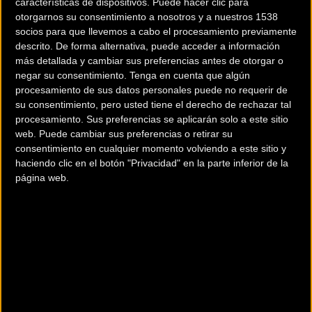
características de dispositivos. Puede hacer clic para
otorgarnos su consentimiento a nosotros y a nuestros 1538
socios para que llevemos a cabo el procesamiento previamente
descrito. De forma alternativa, puede acceder a información
más detallada y cambiar sus preferencias antes de otorgar o
negar su consentimiento.
Tenga en cuenta que algún
procesamiento de sus datos personales puede no requerir de
su consentimiento, pero usted tiene el derecho de rechazar tal
procesamiento. Sus preferencias se aplicarán solo a este sitio
200 km
web. Puede cambiar sus preferencias o retirar su
Terms of use
© 1987–2026 HERE
consentimiento en cualquier momento volviendo a este sitio y
¿Eres el propietario de esta tienda? Descubre cómo
hacerte tienda
haciendo clic en el botón "Privacidad" en la parte inferior de la
Premium para llegar a más clientes
.
página web.
Otros comercios
2WHEELSMARKET
Rambla de la Marinada, 19
Llorens del Penedés (Tarragona)