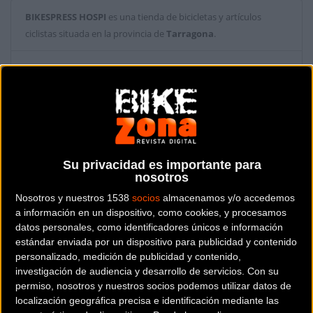
BIKESPRESS HOSPI
es una tienda de bicicletas y artículos
ciclistas situada en la provincia de
Tarragona
.
Dónde se encuentra
Vía Augusta, 34 Local 15 43890
Hospitalet del Infante (Tarragona).
Contactar con la tienda
722 250 976
Su privacidad es importante para
nosotros
Web y RRSS de la tienda
Nosotros y nuestros 1538
socios
almacenamos y/o accedemos
a información en un dispositivo, como cookies, y procesamos
datos personales, como identificadores únicos e información
estándar enviada por un dispositivo para publicidad y contenido
personalizado, medición de publicidad y contenido,
investigación de audiencia y desarrollo de servicios.
Con su
permiso, nosotros y nuestros socios podemos utilizar datos de
localización geográfica precisa e identificación mediante las