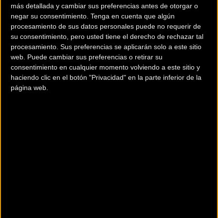
más detallada y cambiar sus preferencias antes de otorgar o
negar su consentimiento.
Tenga en cuenta que algún
procesamiento de sus datos personales puede no requerir de
su consentimiento, pero usted tiene el derecho de rechazar tal
procesamiento. Sus preferencias se aplicarán solo a este sitio
web. Puede cambiar sus preferencias o retirar su
consentimiento en cualquier momento volviendo a este sitio y
200 km
haciendo clic en el botón "Privacidad" en la parte inferior de la
Terms of use
© 1987–2026 HERE
página web.
¿Eres el propietario de esta tienda? Descubre cómo
hacerte tienda Premium para llegar a más clientes
.
Otros comercios
A RUEDA BIKES
Calle Avenida Diputación , 4
RIBAFORADA
(Navarra)
ARRIBICI