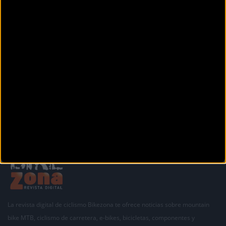
Calle Emilio Arrieta, 2
PAMPLONA (Navarra)
DECATHLON ESTELLA
Calle Carlos VII, 27
ESTELLA (Navarra)
Siguiente
1
2
3
La revista digital de ciclismo Bikezona te ofrece noticias sobre mountain
bike MTB, ciclismo de carretera, e-bikes, bicicletas, componentes y