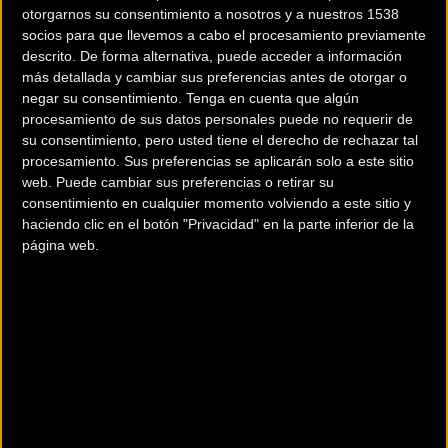
otorgarnos su consentimiento a nosotros y a nuestros 1538
socios para que llevemos a cabo el procesamiento previamente
descrito. De forma alternativa, puede acceder a información
más detallada y cambiar sus preferencias antes de otorgar o
negar su consentimiento.
Tenga en cuenta que algún
procesamiento de sus datos personales puede no requerir de
200 km
su consentimiento, pero usted tiene el derecho de rechazar tal
Terms of use
© 1987–2026 HERE
procesamiento. Sus preferencias se aplicarán solo a este sitio
¿Eres el propietario de esta tienda? Descubre cómo
hacerte tienda
web. Puede cambiar sus preferencias o retirar su
consentimiento en cualquier momento volviendo a este sitio y
Premium para llegar a más clientes
.
haciendo clic en el botón "Privacidad" en la parte inferior de la
página web.
Otros comercios
A RUEDA BIKES
Calle Avenida Diputación , 4
RIBAFORADA (Navarra)
ARRIBICI