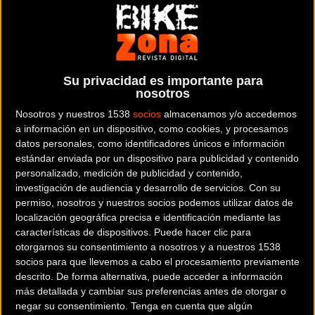
bicicletas y artículos ciclistas situada en la
provincia de
Caceres
.
Dónde se encuentra
Su privacidad es importante para
Av.Salamanca 27 10600
nosotros
Plasencia (Caceres).
Nosotros y nuestros 1538
socios
almacenamos y/o accedemos
a información en un dispositivo, como cookies, y procesamos
Contactar con la tienda
datos personales, como identificadores únicos e información
927 03 22 73
estándar enviada por un dispositivo para publicidad y contenido
personalizado, medición de publicidad y contenido,
investigación de audiencia y desarrollo de servicios.
Con su
Web y RRSS de la tienda
permiso, nosotros y nuestros socios podemos utilizar datos de
localización geográfica precisa e identificación mediante las
características de dispositivos. Puede hacer clic para
otorgarnos su consentimiento a nosotros y a nuestros 1538
socios para que llevemos a cabo el procesamiento previamente
descrito. De forma alternativa, puede acceder a información
más detallada y cambiar sus preferencias antes de otorgar o
negar su consentimiento.
Tenga en cuenta que algún