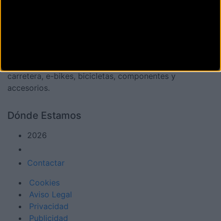
La revista digital de ciclismo Bikezona te ofrece
noticias sobre mountain bike MTB, ciclismo de
carretera, e-bikes, bicicletas, componentes y
accesorios.
Dónde Estamos
2026
Contactar
Cookies
Aviso Legal
Privacidad
Publicidad