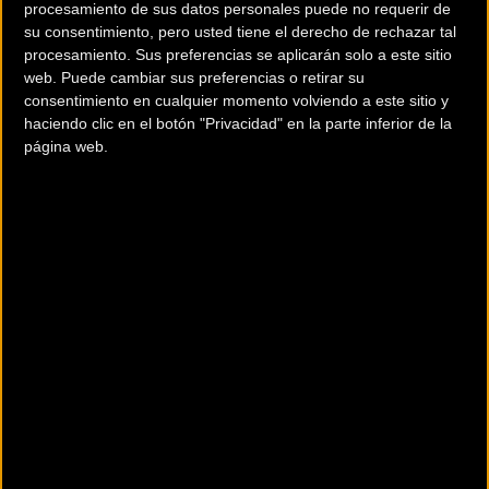
procesamiento de sus datos personales puede no requerir de
su consentimiento, pero usted tiene el derecho de rechazar tal
procesamiento. Sus preferencias se aplicarán solo a este sitio
web. Puede cambiar sus preferencias o retirar su
consentimiento en cualquier momento volviendo a este sitio y
haciendo clic en el botón "Privacidad" en la parte inferior de la
página web.
200 km
Terms of use
© 1987–2026 HERE
¿Eres el propietario de esta tienda? Descubre cómo
hacerte tienda Premium para llegar a más clientes
.
Otros comercios
BICICARLOS
Calle Sanguino Michel, 12, Bajo
Cáceres
(Caceres)