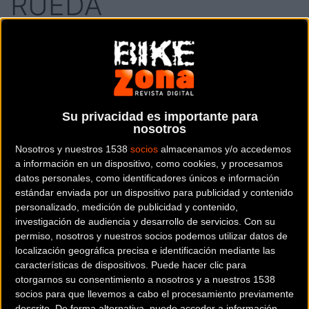
RUEDA
CICLOS RUEDA
es una tienda de bicicletas y
artículos ciclistas situada en la provincia de
Caceres
.
Su privacidad es importante para
Dónde se encuentra
nosotros
Av. de los Pilares 9 10002
Nosotros y nuestros 1538
socios
almacenamos y/o accedemos
Cáceres (Caceres).
a información en un dispositivo, como cookies, y procesamos
datos personales, como identificadores únicos e información
Contactar con la tienda
estándar enviada por un dispositivo para publicidad y contenido
personalizado, medición de publicidad y contenido,
927222748
investigación de audiencia y desarrollo de servicios.
Con su
permiso, nosotros y nuestros socios podemos utilizar datos de
Web y RRSS de la tienda
localización geográfica precisa e identificación mediante las
características de dispositivos. Puede hacer clic para
otorgarnos su consentimiento a nosotros y a nuestros 1538
socios para que llevemos a cabo el procesamiento previamente
descrito. De forma alternativa, puede acceder a información