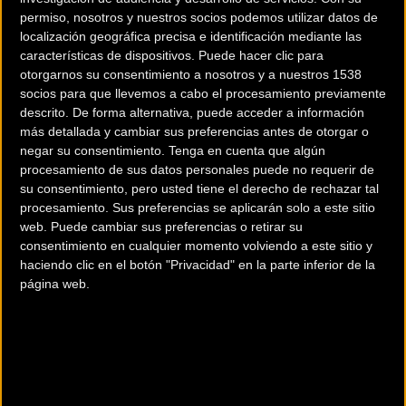
permiso, nosotros y nuestros socios podemos utilizar datos de
localización geográfica precisa e identificación mediante las
características de dispositivos. Puede hacer clic para
otorgarnos su consentimiento a nosotros y a nuestros 1538
socios para que llevemos a cabo el procesamiento previamente
descrito. De forma alternativa, puede acceder a información
200 km
más detallada y cambiar sus preferencias antes de otorgar o
Terms of use
© 1987–2026 HERE
negar su consentimiento.
Tenga en cuenta que algún
¿Eres el propietario de esta tienda? Descubre cómo
hacerte tienda
procesamiento de sus datos personales puede no requerir de
Premium para llegar a más clientes
.
su consentimiento, pero usted tiene el derecho de rechazar tal
procesamiento. Sus preferencias se aplicarán solo a este sitio
web. Puede cambiar sus preferencias o retirar su
Comercios Bz Premium
consentimiento en cualquier momento volviendo a este sitio y
haciendo clic en el botón "Privacidad" en la parte inferior de la
página web.