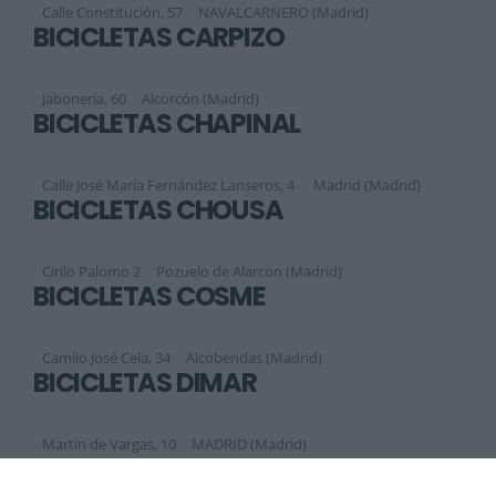
Calle Constitución, 57
NAVALCARNERO (Madrid)
BICICLETAS CARPIZO
Jabonería, 60
Alcorcón (Madrid)
BICICLETAS CHAPINAL
Calle José María Fernández Lanseros, 4
Madrid (Madrid)
BICICLETAS CHOUSA
Cirilo Palomo 2
Pozuelo de Alarcon (Madrid)
BICICLETAS COSME
Camilo José Cela, 34
Alcobendas (Madrid)
BICICLETAS DIMAR
Martin de Vargas, 10
MADRID (Madrid)
Siguiente
1
2
3
4
5
6
7
8
9