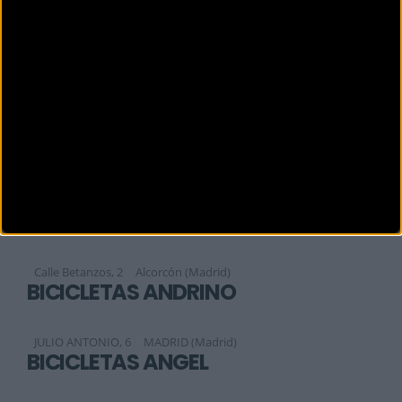
BICIAREA
Sofía, 177
MADRID (Madrid)
BICIBOOM
Calle Aquitania 48, Local 5
Madrid (Madrid)
BICIBOOM
Calle de aquitania No 48 local 5
Madrid (Madrid)
BICICLAJE
Calle Betanzos, 2
Alcorcón (Madrid)
BICICLETAS ANDRINO
JULIO ANTONIO, 6
MADRID (Madrid)
BICICLETAS ANGEL