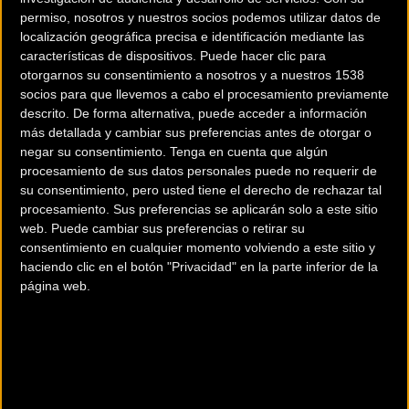
permiso, nosotros y nuestros socios podemos utilizar datos de
localización geográfica precisa e identificación mediante las
características de dispositivos. Puede hacer clic para
otorgarnos su consentimiento a nosotros y a nuestros 1538
socios para que llevemos a cabo el procesamiento previamente
descrito. De forma alternativa, puede acceder a información
200 km
más detallada y cambiar sus preferencias antes de otorgar o
Terms of use
© 1987–2026 HERE
negar su consentimiento.
Tenga en cuenta que algún
¿Eres el propietario de esta tienda? Descubre cómo
hacerte tienda
procesamiento de sus datos personales puede no requerir de
Premium para llegar a más clientes
.
su consentimiento, pero usted tiene el derecho de rechazar tal
procesamiento. Sus preferencias se aplicarán solo a este sitio
web. Puede cambiar sus preferencias o retirar su
Comercios Bz Premium
consentimiento en cualquier momento volviendo a este sitio y
haciendo clic en el botón "Privacidad" en la parte inferior de la
página web.