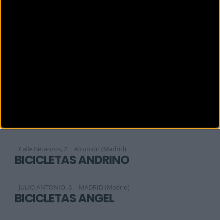
BICIAREA
Sofía, 177
MADRID (Madrid)
BICIBOOM
Calle Aquitania 48, Local 5
Madrid (Madrid)
BICIBOOM
Calle de aquitania No 48 local 5
Madrid (Madrid)
BICICLAJE
Calle Betanzos, 2
Alcorcón (Madrid)
BICICLETAS ANDRINO
JULIO ANTONIO, 6
MADRID (Madrid)
BICICLETAS ANGEL