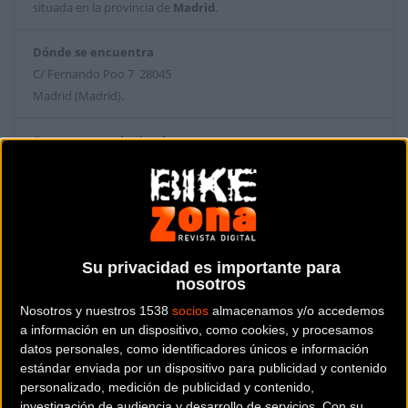
situada en la provincia de
Madrid
.
Dónde se encuentra
C/ Fernando Poo 7 28045
Madrid (Madrid).
Contactar con la tienda
644 37 74 55
Web y RRSS de la tienda
Su privacidad es importante para
nosotros
Nosotros y nuestros 1538
socios
almacenamos y/o accedemos
a información en un dispositivo, como cookies, y procesamos
datos personales, como identificadores únicos e información
estándar enviada por un dispositivo para publicidad y contenido
personalizado, medición de publicidad y contenido,
investigación de audiencia y desarrollo de servicios.
Con su