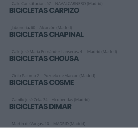
Calle Constitución, 57
NAVALCARNERO (Madrid)
BICICLETAS CARPIZO
Jabonería, 60
Alcorcón (Madrid)
BICICLETAS CHAPINAL
Calle José María Fernández Lanseros, 4
Madrid (Madrid)
BICICLETAS CHOUSA
Cirilo Palomo 2
Pozuelo de Alarcon (Madrid)
BICICLETAS COSME
Camilo José Cela, 34
Alcobendas (Madrid)
BICICLETAS DIMAR
Martin de Vargas, 10
MADRID (Madrid)
Siguiente
1
2
3
4
5
6
7
8
9