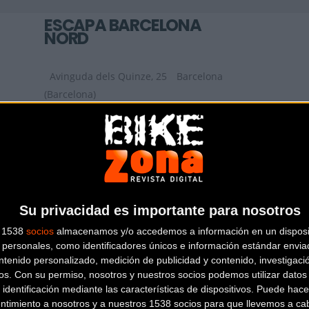
ESCAPA BARCELONA
NORD
Avinguda dels Quinze, 25
Barcelona
(Barcelona)
AIRBICI
Gran Via de les Corts Catalanes, 452,
LOCAL 2
Barcelona (Barcelona)
Su privacidad es importante para nosotros
s 1538
socios
almacenamos y/o accedemos a información en un disposit
personales, como identificadores únicos e información estándar enviad
ntenido personalizado, medición de publicidad y contenido, investigaci
os.
Con su permiso, nosotros y nuestros socios podemos utilizar datos 
 identificación mediante las características de dispositivos. Puede hacer
ntimiento a nosotros y a nuestros 1538 socios para que llevemos a ca