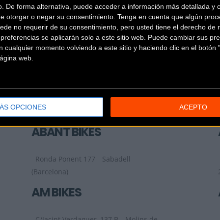
o. De forma alternativa, puede acceder a información más detallada y 
LA GRUPETTA BH
de otorgar o negar su consentimiento.
Tenga en cuenta que algún proc
CONCEPT STORE
ede no requerir de su consentimiento, pero usted tiene el derecho de r
referencias se aplicarán solo a este sitio web. Puede cambiar sus pref
 cualquier momento volviendo a este sitio y haciendo clic en el botón "
C/ Doctor Aiguader 5
Barcelona
 página web.
(Barcelona)
42 RADIS
ÁS OPCIONES
ACEPTO
Carrer de Romaní, 61
Calella
(Barcelona)
ABANT BIKES
Ronda Ponent 177
Sabadell
(Barcelona)
AM BIKES
C/Jacint Verdaguer, 137 B
Molins de