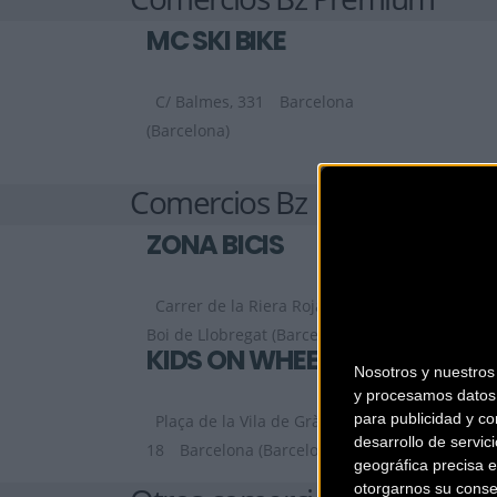
MC SKI BIKE
C/ Balmes, 331
Barcelona
(Barcelona)
Comercios Bz
ZONA BICIS
Carrer de la Riera Roja, 29 C
Sant
Boi de Llobregat (Barcelona)
KIDS ON WHEELS
Nosotros y nuestro
y procesamos datos 
para publicidad y co
Plaça de la Vila de Gràcia,
desarrollo de servici
18
Barcelona (Barcelona)
geográfica precisa e
otorgarnos su conse