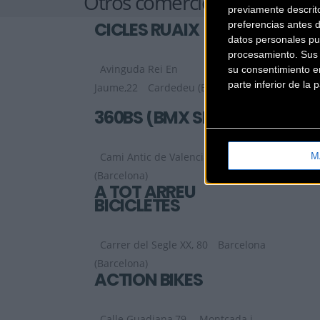
Otros comercios
previamente descrit
CICLES RUAIX
preferencias antes 
datos personales pu
procesamiento. Sus p
Avinguda Rei En
su consentimiento en
parte inferior de la
Jaume,22
Cardedeu (Barcelona)
360BS (BMX SHOP)
M
Cami Antic de Valencia, 9
Barcelona
(Barcelona)
A TOT ARREU
BICICLETES
Carrer del Segle XX, 80
Barcelona
(Barcelona)
ACTION BIKES
Calle Guadiana,79
Montcada i