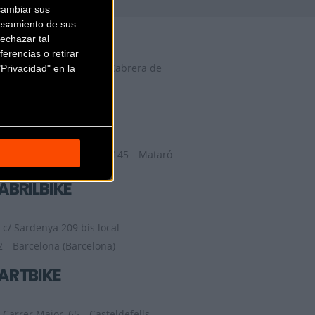
cambiar sus
29 FACTORY
esamiento de sus
echazar tal
erencias o retirar
Camí del Mig, 62, 64,
Cabrera de
Privacidad" en la
Mar (Barcelona)
9TRANSPORT
Ronda de la Republica 145
Mataró
(Barcelona)
ABRILBIKE
c/ Sardenya 209 bis local
2
Barcelona (Barcelona)
ARTBIKE
Carrer Major, 65
Casteldefells