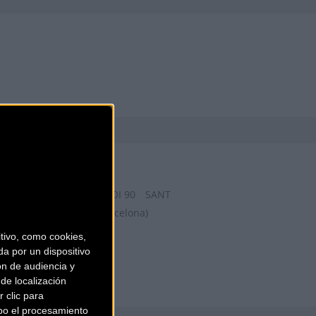
BIKESPORTS
CARRETERA DE SANT BOI 90
SANT
VICENS DELS HORTS (Barcelona)
ivo, como cookies,
a por un dispositivo
ón de audiencia y
de localización
 clic para
bo el procesamiento