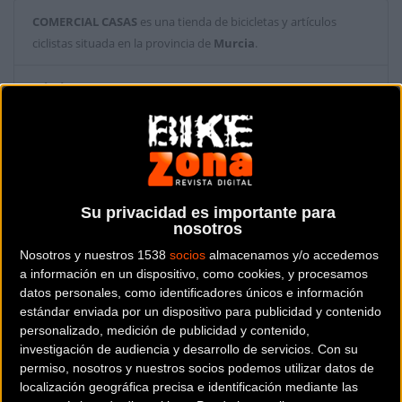
COMERCIAL CASAS
es una tienda de bicicletas y artículos
ciclistas situada en la provincia de
Murcia
.
Dónde se encuentra
Calle Cartagena, 64 30002
Murcia (Murcia).
Contactar con la tienda
968 93 48 44
Su privacidad es importante para
nosotros
Web y RRSS de la tienda
Nosotros y nuestros 1538
socios
almacenamos y/o accedemos
a información en un dispositivo, como cookies, y procesamos
datos personales, como identificadores únicos e información
estándar enviada por un dispositivo para publicidad y contenido
personalizado, medición de publicidad y contenido,
investigación de audiencia y desarrollo de servicios.
Con su
permiso, nosotros y nuestros socios podemos utilizar datos de
localización geográfica precisa e identificación mediante las