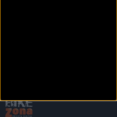
San Francisco,74
Puerto Lumbreras (Murcia)
BICISPORT K2
C/. San Pedro, 1 Bajo.
Javalí Viejo (Murcia)
BIKE2 RUEDAS MONTOYA
Calle Simón García 55. Bajo
Murcia (Murcia)
Siguiente
1
2
3
4