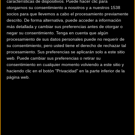
características de dispositivos. Puede hacer clic para
otorgarnos su consentimiento a nosotros y a nuestros 1538
socios para que llevemos a cabo el procesamiento previamente
descrito. De forma alternativa, puede acceder a información
más detallada y cambiar sus preferencias antes de otorgar o
negar su consentimiento.
Tenga en cuenta que algún
procesamiento de sus datos personales puede no requerir de
su consentimiento, pero usted tiene el derecho de rechazar tal
200 km
procesamiento. Sus preferencias se aplicarán solo a este sitio
Terms of use
© 1987–2026 HERE
web. Puede cambiar sus preferencias o retirar su
¿Eres el propietario de esta tienda? Descubre cómo
hacerte tienda
consentimiento en cualquier momento volviendo a este sitio y
Premium para llegar a más clientes
.
haciendo clic en el botón "Privacidad" en la parte inferior de la
página web.
Otros comercios
33 BIKE
C/ Mina Dichosa 23
La Unión (Murcia)