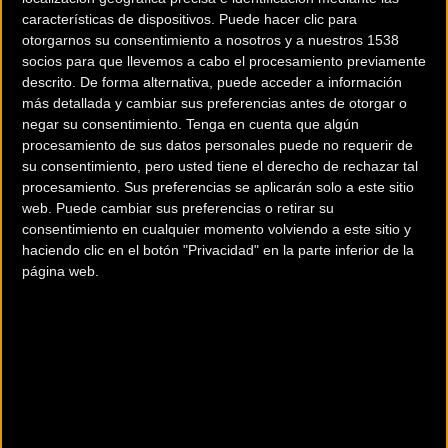
características de dispositivos. Puede hacer clic para
otorgarnos su consentimiento a nosotros y a nuestros 1538
socios para que llevemos a cabo el procesamiento previamente
descrito. De forma alternativa, puede acceder a información
más detallada y cambiar sus preferencias antes de otorgar o
negar su consentimiento.
Tenga en cuenta que algún
procesamiento de sus datos personales puede no requerir de
su consentimiento, pero usted tiene el derecho de rechazar tal
procesamiento. Sus preferencias se aplicarán solo a este sitio
web. Puede cambiar sus preferencias o retirar su
200 km
consentimiento en cualquier momento volviendo a este sitio y
Terms of use
© 1987–2026 HERE
¿Eres el propietario de esta tienda? Descubre cómo
haciendo clic en el botón "Privacidad" en la parte inferior de la
página web.
hacerte tienda Premium para llegar a más clientes
.
Otros comercios
33 BIKE