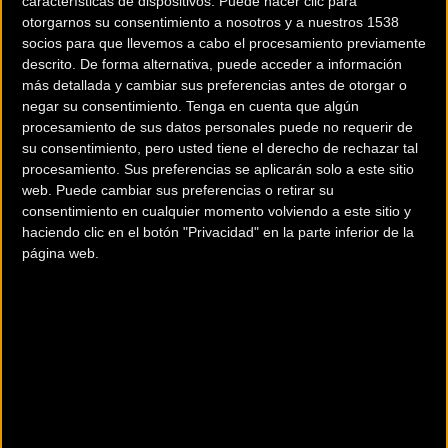
características de dispositivos. Puede hacer clic para
otorgarnos su consentimiento a nosotros y a nuestros 1538
socios para que llevemos a cabo el procesamiento previamente
descrito. De forma alternativa, puede acceder a información
más detallada y cambiar sus preferencias antes de otorgar o
negar su consentimiento.
Tenga en cuenta que algún
procesamiento de sus datos personales puede no requerir de
200 km
su consentimiento, pero usted tiene el derecho de rechazar tal
Terms of use
© 1987–2026 HERE
procesamiento. Sus preferencias se aplicarán solo a este sitio
¿Eres el propietario de esta tienda? Descubre cómo
hacerte tienda
web. Puede cambiar sus preferencias o retirar su
Premium para llegar a más clientes
.
consentimiento en cualquier momento volviendo a este sitio y
haciendo clic en el botón "Privacidad" en la parte inferior de la
página web.
Otros comercios
33 BIKE
C/ Mina Dichosa 23
La Unión (Murcia)
ADVENTURE BIKE JUMILLA