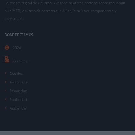
La revista digital de ciclismo Bikezona te ofrece noticias sobre mountain
bike MTB, ciclismo de carretera, e-bikes, bicicletas, componentes y
accesorios.
DÓNDE ESTAMOS
2026
Contactar
Cookies
Aviso Legal
Privacidad
Publicidad
Audiencia