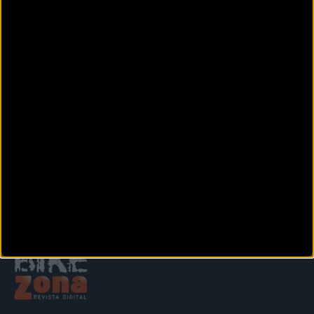
BICISPORT K2
C/. San Pedro, 1 Bajo.
Javalí Viejo (Murcia)
BIKE2 RUEDAS MONTOYA
Calle Simón García 55. Bajo
Murcia (Murcia)
Siguiente
1
2
3
4