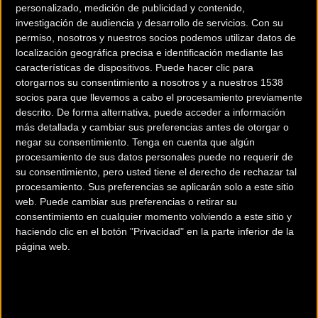
personalizado, medición de publicidad y contenido,
investigación de audiencia y desarrollo de servicios.
Con su
permiso, nosotros y nuestros socios podemos utilizar datos de
localización geográfica precisa e identificación mediante las
características de dispositivos. Puede hacer clic para
otorgarnos su consentimiento a nosotros y a nuestros 1538
socios para que llevemos a cabo el procesamiento previamente
descrito. De forma alternativa, puede acceder a información
200 km
más detallada y cambiar sus preferencias antes de otorgar o
Terms of use
© 1987–2026 HERE
negar su consentimiento.
Tenga en cuenta que algún
¿Eres el propietario de esta tienda? Descubre cómo
hacerte tienda
procesamiento de sus datos personales puede no requerir de
su consentimiento, pero usted tiene el derecho de rechazar tal
Premium para llegar a más clientes
.
procesamiento. Sus preferencias se aplicarán solo a este sitio
web. Puede cambiar sus preferencias o retirar su
consentimiento en cualquier momento volviendo a este sitio y
Comercios Bz Premium
haciendo clic en el botón "Privacidad" en la parte inferior de la
página web.
ESCAPA BARCELONA NORD
Avinguda dels Quinze, 25
Barcelona (Barcelona)
MC SKI BIKE