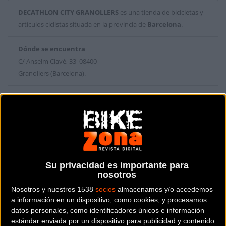
DECATHLON CITY GRANOLLERS
es una tienda de bicicletas y
artículos ciclistas situada en la provincia de
Barcelona
.
Dónde se encuentra
C/ Anselm Clavé, 33 08400
Granollers (Barcelona).
Contactar con la tienda
937615722
Web y RRSS de la tienda
Su privacidad es importante para
nosotros
Nosotros y nuestros 1538
socios
almacenamos y/o accedemos
a información en un dispositivo, como cookies, y procesamos
datos personales, como identificadores únicos e información
estándar enviada por un dispositivo para publicidad y contenido