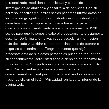
personalizado, medición de publicidad y contenido,
investigación de audiencia y desarrollo de servicios.
Con su
permiso, nosotros y nuestros socios podemos utilizar datos de
localización geográfica precisa e identificación mediante las
características de dispositivos. Puede hacer clic para
otorgarnos su consentimiento a nosotros y a nuestros 1538
socios para que llevemos a cabo el procesamiento previamente
descrito. De forma alternativa, puede acceder a información
200 km
más detallada y cambiar sus preferencias antes de otorgar o
Terms of use
© 1987–2026 HERE
negar su consentimiento.
Tenga en cuenta que algún
¿Eres el propietario de esta tienda? Descubre cómo
hacerte tienda
procesamiento de sus datos personales puede no requerir de
su consentimiento, pero usted tiene el derecho de rechazar tal
Premium para llegar a más clientes
.
procesamiento. Sus preferencias se aplicarán solo a este sitio
web. Puede cambiar sus preferencias o retirar su
consentimiento en cualquier momento volviendo a este sitio y
Comercios Bz Premium
haciendo clic en el botón "Privacidad" en la parte inferior de la
página web.
ESCAPA BARCELONA NORD
Avinguda dels Quinze, 25
Barcelona (Barcelona)
MC SKI BIKE