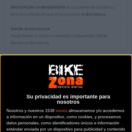
DECATHLON LA MAQUINISTA
es una tienda de bicicletas y
artículos ciclistas situada en la provincia de
Barcelona
.
Dónde se encuentra
Paseo Potosí, 2, Centro Comercial La Maquinista 08030
Barcelona (Barcelona).
Contactar con la tienda
933115799
Web y RRSS de la tienda
Su privacidad es importante para
nosotros
Nosotros y nuestros 1538
socios
almacenamos y/o accedemos
a información en un dispositivo, como cookies, y procesamos
datos personales, como identificadores únicos e información
estándar enviada por un dispositivo para publicidad y contenido