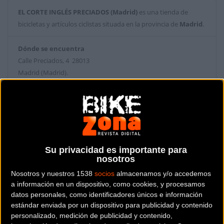
EL CORTE INGLÉS PRECIADOS (Madrid)
es una tienda de
bicicletas y artículos ciclistas situada en la provincia de
Madrid
.
Dónde se encuentra
Calle Preciados, 4 28013
Madrid (Madrid).
Contactar con la tienda
913798000
Web y RRSS de la tienda
Su privacidad es importante para
nosotros
Nosotros y nuestros 1538
socios
almacenamos y/o accedemos
a información en un dispositivo, como cookies, y procesamos
datos personales, como identificadores únicos e información
estándar enviada por un dispositivo para publicidad y contenido
personalizado, medición de publicidad y contenido,