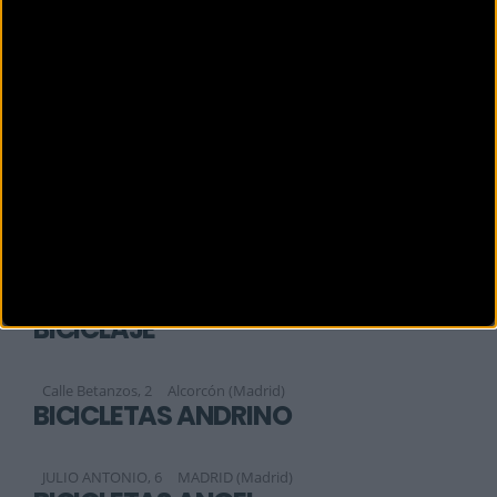
Bulevar Indalecio Prieto, 24
Madrid (Madrid)
BICIAREA
Sofía, 177
MADRID (Madrid)
BICIBOOM
Calle Aquitania 48, Local 5
Madrid (Madrid)
BICIBOOM
Calle de aquitania No 48 local 5
Madrid (Madrid)
BICICLAJE
Calle Betanzos, 2
Alcorcón (Madrid)
BICICLETAS ANDRINO
JULIO ANTONIO, 6
MADRID (Madrid)