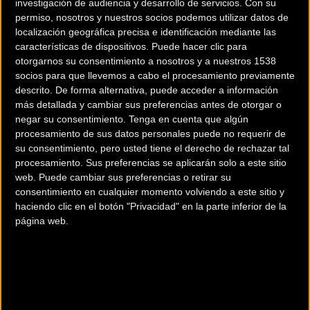
investigación de audiencia y desarrollo de servicios.
Con su
permiso, nosotros y nuestros socios podemos utilizar datos de
localización geográfica precisa e identificación mediante las
características de dispositivos. Puede hacer clic para
otorgarnos su consentimiento a nosotros y a nuestros 1538
socios para que llevemos a cabo el procesamiento previamente
descrito. De forma alternativa, puede acceder a información
más detallada y cambiar sus preferencias antes de otorgar o
200 km
negar su consentimiento.
Tenga en cuenta que algún
procesamiento de sus datos personales puede no requerir de
Terms of use
© 1987–2026 HERE
su consentimiento, pero usted tiene el derecho de rechazar tal
¿Eres el propietario de esta tienda? Descubre cómo
hacerte tienda
procesamiento. Sus preferencias se aplicarán solo a este sitio
Premium para llegar a más clientes
.
web. Puede cambiar sus preferencias o retirar su
consentimiento en cualquier momento volviendo a este sitio y
haciendo clic en el botón "Privacidad" en la parte inferior de la
Comercios Bz Premium
página web.