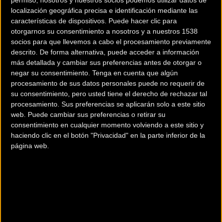
localización geográfica precisa e identificación mediante las
características de dispositivos. Puede hacer clic para
otorgarnos su consentimiento a nosotros y a nuestros 1538
socios para que llevemos a cabo el procesamiento previamente
descrito. De forma alternativa, puede acceder a información
más detallada y cambiar sus preferencias antes de otorgar o
negar su consentimiento.
Tenga en cuenta que algún
procesamiento de sus datos personales puede no requerir de
200 km
su consentimiento, pero usted tiene el derecho de rechazar tal
Terms of use
© 1987–2026 HERE
procesamiento. Sus preferencias se aplicarán solo a este sitio
¿Eres el propietario de esta tienda? Descubre cómo
hacerte tienda
web. Puede cambiar sus preferencias o retirar su
Premium para llegar a más clientes
.
consentimiento en cualquier momento volviendo a este sitio y
haciendo clic en el botón "Privacidad" en la parte inferior de la
página web.
Comercios Bz Premium
CICLOS GETXO
Polígono Errotatxu, Pabellón 4
Algorta (Vizcaya)
LA BICICLETA