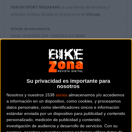
FORUM SPORT MEGAPARK
es una tienda de bicicletas y
artículos ciclistas situada en la provincia de
Vizcaya
.
Dónde se encuentra
AVDA. LA RIVERA, S/N - PARCELA 4 0 48902
BARACALDO (Vizcaya).
Contactar con la tienda
944386966
Su privacidad es importante para
Web y RRSS de la tienda
nosotros
Nosotros y nuestros 1538
socios
almacenamos y/o accedemos
a información en un dispositivo, como cookies, y procesamos
datos personales, como identificadores únicos e información
estándar enviada por un dispositivo para publicidad y contenido
personalizado, medición de publicidad y contenido,
investigación de audiencia y desarrollo de servicios.
Con su
permiso, nosotros y nuestros socios podemos utilizar datos de