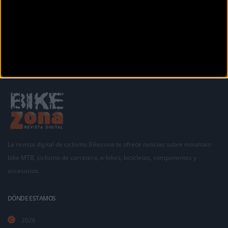
Siguiente
1
2
3
4
La revista digital de ciclismo Bikezona te ofrece noticias sobre mountain
bike MTB, ciclismo de carretera, e-bikes, bicicletas, componentes y
accesorios.
DÓNDE ESTAMOS
2026