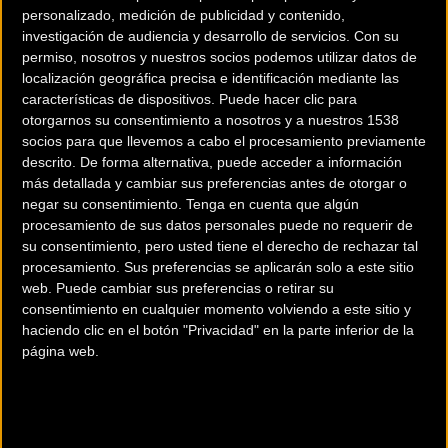
personalizado, medición de publicidad y contenido,
investigación de audiencia y desarrollo de servicios.
Con su
permiso, nosotros y nuestros socios podemos utilizar datos de
localización geográfica precisa e identificación mediante las
características de dispositivos. Puede hacer clic para
otorgarnos su consentimiento a nosotros y a nuestros 1538
socios para que llevemos a cabo el procesamiento previamente
descrito. De forma alternativa, puede acceder a información
más detallada y cambiar sus preferencias antes de otorgar o
200 km
negar su consentimiento.
Tenga en cuenta que algún
Terms of use
© 1987–2026 HERE
procesamiento de sus datos personales puede no requerir de
¿Eres el propietario de esta tienda? Descubre cómo
hacerte tienda
su consentimiento, pero usted tiene el derecho de rechazar tal
procesamiento. Sus preferencias se aplicarán solo a este sitio
Premium para llegar a más clientes
.
web. Puede cambiar sus preferencias o retirar su
consentimiento en cualquier momento volviendo a este sitio y
haciendo clic en el botón "Privacidad" en la parte inferior de la
Comercios Bz Premium
página web.
ESCAPA BARCELONA NORD
Avinguda dels Quinze, 25
Barcelona (Barcelona)