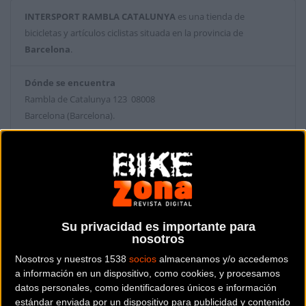
INTERSPORT RAMBLA CATALUNYA
es una tienda de
bicicletas y artículos ciclistas situada en la provincia de
Barcelona
.
Dónde se encuentra
Rambla de Catalunya 123 08008
Barcelona (Barcelona).
Contactar con la tienda
934 88 50 71
Web y RRSS de la tienda
Su privacidad es importante para
nosotros
Nosotros y nuestros 1538
socios
almacenamos y/o accedemos
a información en un dispositivo, como cookies, y procesamos
datos personales, como identificadores únicos e información
estándar enviada por un dispositivo para publicidad y contenido