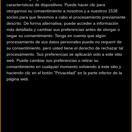
características de dispositivos. Puede hacer clic para
otorgarnos su consentimiento a nosotros y a nuestros 1538
socios para que llevemos a cabo el procesamiento previamente
descrito. De forma alternativa, puede acceder a información
más detallada y cambiar sus preferencias antes de otorgar o
negar su consentimiento.
Tenga en cuenta que algún
procesamiento de sus datos personales puede no requerir de
su consentimiento, pero usted tiene el derecho de rechazar tal
procesamiento. Sus preferencias se aplicarán solo a este sitio
web. Puede cambiar sus preferencias o retirar su
consentimiento en cualquier momento volviendo a este sitio y
200 km
haciendo clic en el botón "Privacidad" en la parte inferior de la
Terms of use
© 1987–2026 HERE
página web.
¿Eres el propietario de esta tienda? Descubre cómo
hacerte tienda
Premium para llegar a más clientes
.
Otros comercios