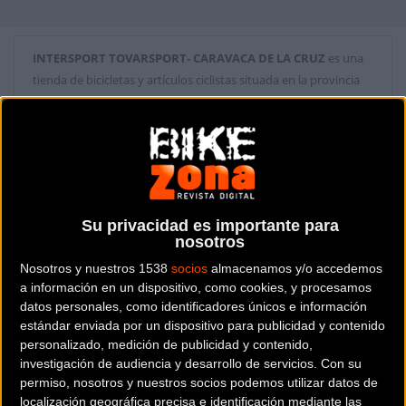
INTERSPORT TOVARSPORT- CARAVACA DE LA CRUZ
es una
tienda de bicicletas y artículos ciclistas situada en la provincia
de
Murcia
.
Dónde se encuentra
Avenida gran via 29 30400
Caravaca de la Cruz (Murcia).
Su privacidad es importante para
Contactar con la tienda
nosotros
968 21 45 77
Nosotros y nuestros 1538
socios
almacenamos y/o accedemos
a información en un dispositivo, como cookies, y procesamos
Web y RRSS de la tienda
datos personales, como identificadores únicos e información
estándar enviada por un dispositivo para publicidad y contenido
personalizado, medición de publicidad y contenido,
investigación de audiencia y desarrollo de servicios.
Con su
permiso, nosotros y nuestros socios podemos utilizar datos de
localización geográfica precisa e identificación mediante las