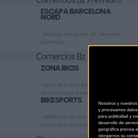
ESCAPA BARCELONA
NORD
Avinguda dels Quinze, 25
Barcelona
(Barcelona)
Comercios Bz
ZONA BICIS
Carrer de la Riera Roja, 29 C
Sant
Boi de Llobregat (Barcelona)
BIKESPORTS
Nosotros y nuestro
y procesamos datos 
para publicidad y co
CARRETERA DE SANT BOI 90
SANT
desarrollo de servici
VICENS DELS HORTS (Barcelona)
geográfica precisa e
otorgarnos su conse