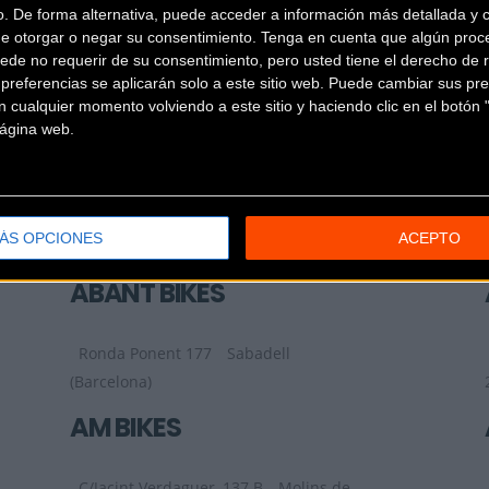
o. De forma alternativa, puede acceder a información más detallada y 
LA GRUPETTA BH
de otorgar o negar su consentimiento.
Tenga en cuenta que algún proc
CONCEPT STORE
ede no requerir de su consentimiento, pero usted tiene el derecho de r
referencias se aplicarán solo a este sitio web. Puede cambiar sus pref
 cualquier momento volviendo a este sitio y haciendo clic en el botón "
C/ Doctor Aiguader 5
Barcelona
 página web.
(Barcelona)
42 RADIS
ÁS OPCIONES
ACEPTO
Carrer de Romaní, 61
Calella
(Barcelona)
ABANT BIKES
Ronda Ponent 177
Sabadell
(Barcelona)
AM BIKES
C/Jacint Verdaguer, 137 B
Molins de