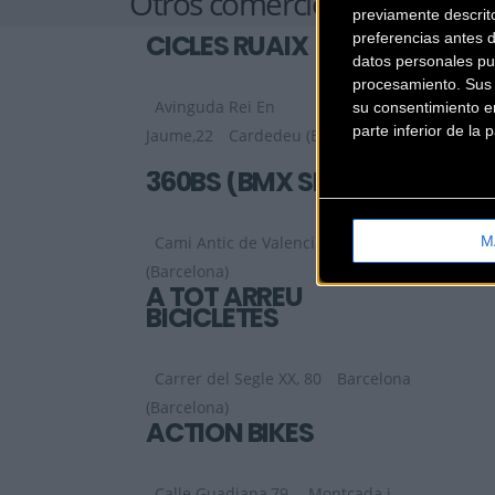
Otros comercios
previamente descrit
CICLES RUAIX
preferencias antes 
datos personales pu
procesamiento. Sus p
Avinguda Rei En
su consentimiento en
parte inferior de la
Jaume,22
Cardedeu (Barcelona)
360BS (BMX SHOP)
M
Cami Antic de Valencia, 9
Barcelona
(Barcelona)
A TOT ARREU
BICICLETES
Carrer del Segle XX, 80
Barcelona
(Barcelona)
ACTION BIKES
Calle Guadiana,79
Montcada i