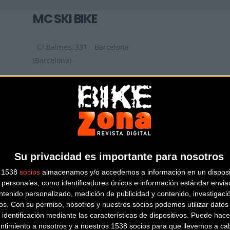
MC SKI BIKE
C/ Balmes, 331
Barcelona
(Barcelona)
AIRBICI
Gran Via de les Corts Catalanes, 452,
LOCAL 2
Barcelona (Barcelona)
Su privacidad es importante para nosotros
s 1538
socios
almacenamos y/o accedemos a información en un disposit
personales, como identificadores únicos e información estándar enviad
ntenido personalizado, medición de publicidad y contenido, investigaci
os.
Con su permiso, nosotros y nuestros socios podemos utilizar datos 
 identificación mediante las características de dispositivos. Puede hacer
ntimiento a nosotros y a nuestros 1538 socios para que llevemos a ca