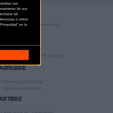
cambiar sus
29 FACTORY
esamiento de sus
echazar tal
erencias o retirar
Camí del Mig, 62, 64,
Cabrera de
Privacidad" en la
Mar (Barcelona)
9TRANSPORT
Ronda de la Republica 145
Mataró
(Barcelona)
ABRILBIKE
c/ Sardenya 209 bis local
2
Barcelona (Barcelona)
ARTBIKE
Carrer Major, 65
Casteldefells