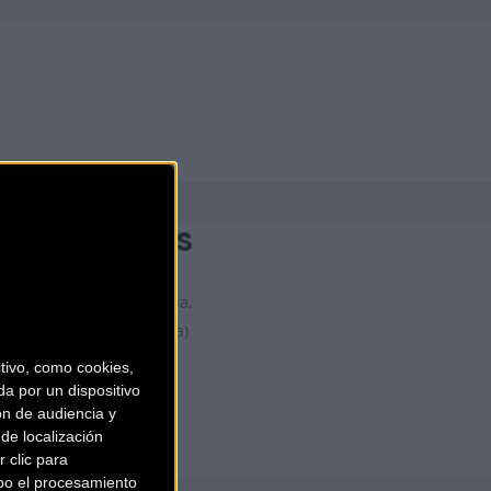
KIDS ON WHEELS
Plaça de la Vila de Gràcia,
18
Barcelona (Barcelona)
ivo, como cookies,
a por un dispositivo
ón de audiencia y
de localización
 clic para
bo el procesamiento