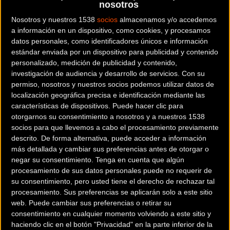
nosotros
Web y RRSS de la tienda
Nosotros y nuestros 1538
socios
almacenamos y/o accedemos
a información en un dispositivo, como cookies, y procesamos
datos personales, como identificadores únicos e información
estándar enviada por un dispositivo para publicidad y contenido
personalizado, medición de publicidad y contenido,
investigación de audiencia y desarrollo de servicios.
Con su
permiso, nosotros y nuestros socios podemos utilizar datos de
localización geográfica precisa e identificación mediante las
características de dispositivos. Puede hacer clic para
otorgarnos su consentimiento a nosotros y a nuestros 1538
socios para que llevemos a cabo el procesamiento previamente
descrito. De forma alternativa, puede acceder a información
más detallada y cambiar sus preferencias antes de otorgar o
negar su consentimiento.
Tenga en cuenta que algún
procesamiento de sus datos personales puede no requerir de
su consentimiento, pero usted tiene el derecho de rechazar tal
200 km
procesamiento. Sus preferencias se aplicarán solo a este sitio
Terms of use
© 1987–2026 HERE
web. Puede cambiar sus preferencias o retirar su
¿Eres el propietario de esta tienda? Descubre cómo
consentimiento en cualquier momento volviendo a este sitio y
hacerte tienda Premium para llegar a más clientes
.
haciendo clic en el botón "Privacidad" en la parte inferior de la