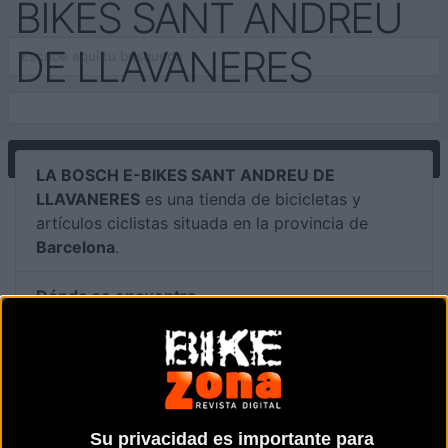
BIKES SANT ANDREU
DE LLAVANERES
LA BOSCH E-BIKES SANT ANDREU DE
LLAVANERES
es una tienda de bicicletas y
artículos ciclistas situada en la provincia de
Barcelona
.
Dónde se encuentra
Passeig Jaume Brutau, 24-32, local 6
Sant Andreu de Llavaneres (Barcelona).
Contactar con la tienda
650 94 45 17
Su privacidad es importante para