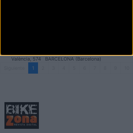
BARCELONETA E-BIKES
REMT
Calle la Atlantida 49
BARCELONA (Barcelona)
BARNA-CICLOTURISME
València, 574
BARCELONA (Barcelona)
Siguiente
1
2
3
4
5
6
7
8
9
10