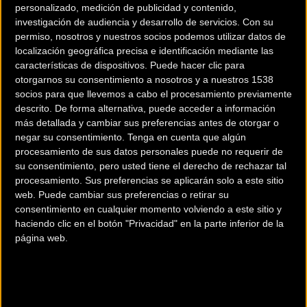
personalizado, medición de publicidad y contenido,
investigación de audiencia y desarrollo de servicios.
Con su
permiso, nosotros y nuestros socios podemos utilizar datos de
localización geográfica precisa e identificación mediante las
características de dispositivos. Puede hacer clic para
otorgarnos su consentimiento a nosotros y a nuestros 1538
socios para que llevemos a cabo el procesamiento previamente
descrito. De forma alternativa, puede acceder a información
200 km
más detallada y cambiar sus preferencias antes de otorgar o
Terms of use
© 1987–2026 HERE
negar su consentimiento.
Tenga en cuenta que algún
¿Eres el propietario de esta tienda? Descubre cómo
hacerte tienda
procesamiento de sus datos personales puede no requerir de
su consentimiento, pero usted tiene el derecho de rechazar tal
Premium para llegar a más clientes
.
procesamiento. Sus preferencias se aplicarán solo a este sitio
web. Puede cambiar sus preferencias o retirar su
consentimiento en cualquier momento volviendo a este sitio y
Comercios Bz Premium
haciendo clic en el botón "Privacidad" en la parte inferior de la
página web.
MC SKI BIKE
C/ Balmes, 331
Barcelona (Barcelona)
ESCAPA BARCELONA NORD