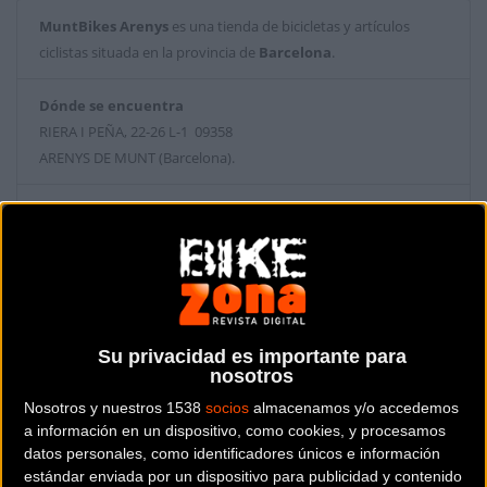
MuntBikes Arenys
es una tienda de bicicletas y artículos
ciclistas situada en la provincia de
Barcelona
.
Dónde se encuentra
RIERA I PEÑA, 22-26 L-1 09358
ARENYS DE MUNT (Barcelona).
Contactar con la tienda
937939135
Web y RRSS de la tienda
Su privacidad es importante para
nosotros
Nosotros y nuestros 1538
socios
almacenamos y/o accedemos
a información en un dispositivo, como cookies, y procesamos
datos personales, como identificadores únicos e información
estándar enviada por un dispositivo para publicidad y contenido