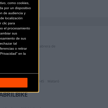
ivo, como cookies,
a por un dispositivo
ón de audiencia y
de localización
 clic para
bo el procesamiento
29 FACTORY
cambiar sus
esamiento de sus
echazar tal
Camí del Mig, 62, 64,
Cabrera de
erencias o retirar
Mar (Barcelona)
Privacidad" en la
9TRANSPORT
Ronda de la Republica 145
Mataró
(Barcelona)
ABRILBIKE