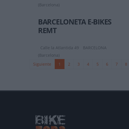
(Barcelona)
BARCELONETA E-BIKES
REMT
Calle la Atlantida 49
BARCELONA
(Barcelona)
Siguiente
1
2
3
4
5
6
7
8