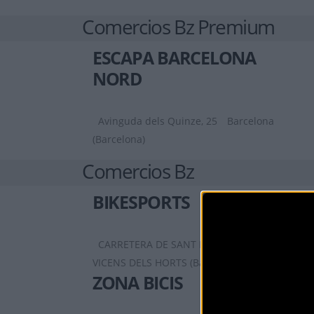
Comercios Bz Premium
ESCAPA BARCELONA
NORD
Avinguda dels Quinze, 25
Barcelona
(Barcelona)
Comercios Bz
BIKESPORTS
CARRETERA DE SANT BOI 90
SANT
VICENS DELS HORTS (Barcelona)
ZONA BICIS