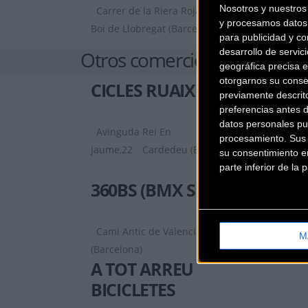
Nosotros y nuestro
Carrer de la Riera Roja, 29 C
Sant
y procesamos datos 
Boi de Llobregat (Barcelona)
para publicidad y co
desarrollo de servici
Otros comercios
geográfica precisa e
otorgarnos su conse
CICLES RUAIX
previamente descrit
preferencias antes 
datos personales pu
Avinguda Rei En
procesamiento. Sus p
Jaume,22
Cardedeu (Barcelona)
su consentimiento en
parte inferior de la
360BS (BMX SHOP)
Cami Antic de Valencia, 9
Barcelona
M
(Barcelona)
A TOT ARREU
BICICLETES