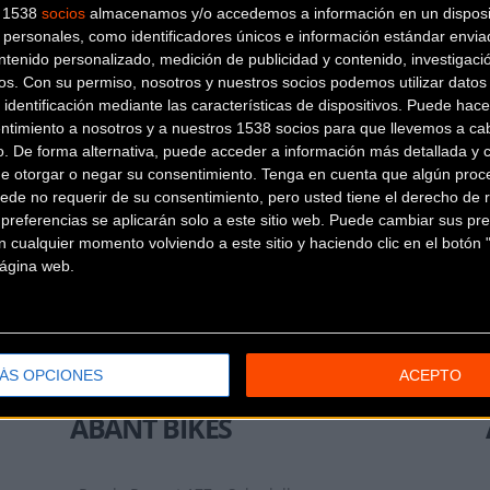
s 1538
socios
almacenamos y/o accedemos a información en un disposit
personales, como identificadores únicos e información estándar enviad
ntenido personalizado, medición de publicidad y contenido, investigaci
os.
Con su permiso, nosotros y nuestros socios podemos utilizar datos 
 identificación mediante las características de dispositivos. Puede hacer
ntimiento a nosotros y a nuestros 1538 socios para que llevemos a ca
LA GRUPETTA BH
o. De forma alternativa, puede acceder a información más detallada y 
CONCEPT STORE
de otorgar o negar su consentimiento.
Tenga en cuenta que algún proc
ede no requerir de su consentimiento, pero usted tiene el derecho de r
referencias se aplicarán solo a este sitio web. Puede cambiar sus pref
C/ Doctor Aiguader 5
Barcelona
 cualquier momento volviendo a este sitio y haciendo clic en el botón "
 página web.
(Barcelona)
42 RADIS
Carrer de Romaní, 61
Calella
ÁS OPCIONES
ACEPTO
(Barcelona)
ABANT BIKES