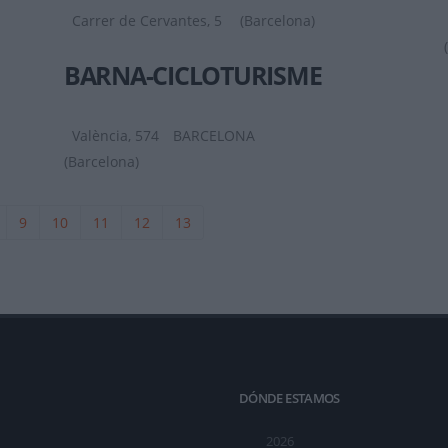
Carrer de Cervantes, 5
(Barcelona)
BARNA-CICLOTURISME
València, 574
BARCELONA
(Barcelona)
9
10
11
12
13
DÓNDE ESTAMOS
2026