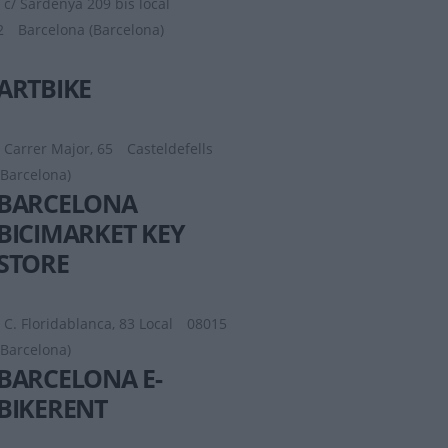
c/ Sardenya 209 bis local
2
Barcelona (Barcelona)
ARTBIKE
Carrer Major, 65
Casteldefells
(Barcelona)
BARCELONA
BICIMARKET KEY
STORE
C. Floridablanca, 83 Local
08015
(Barcelona)
BARCELONA E-
BIKERENT