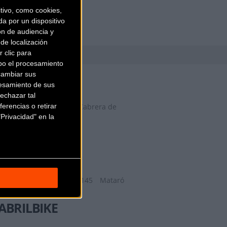
ivo, como cookies,
a por un dispositivo
ón de audiencia y
de localización
 clic para
bo el procesamiento
29 FACTORY
cambiar sus
esamiento de sus
echazar tal
erencias o retirar
Camí del Mig, 62, 64,
Cabrera de
Privacidad" en la
Mar (Barcelona)
9TRANSPORT
Ronda de la Republica 145
Mataró
(Barcelona)
ABRILBIKE