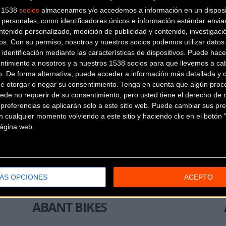
s 1538
socios
almacenamos y/o accedemos a información en un disposit
personales, como identificadores únicos e información estándar enviad
ntenido personalizado, medición de publicidad y contenido, investigaci
os.
Con su permiso, nosotros y nuestros socios podemos utilizar datos 
 identificación mediante las características de dispositivos. Puede hacer
ntimiento a nosotros y a nuestros 1538 socios para que llevemos a ca
LA GRUPETTA BH
o. De forma alternativa, puede acceder a información más detallada y 
de otorgar o negar su consentimiento.
Tenga en cuenta que algún proc
CONCEPT STORE
ede no requerir de su consentimiento, pero usted tiene el derecho de r
referencias se aplicarán solo a este sitio web. Puede cambiar sus pref
 cualquier momento volviendo a este sitio y haciendo clic en el botón "
C/ Doctor Aiguader 5
Barcelona
 página web.
(Barcelona)
42 RADIS
ÁS OPCIONES
ACEPTO
Carrer de Romaní, 61
Calella
(Barcelona)
ABANT BIKES