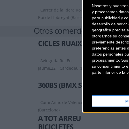
Nosotros y nuestro
Carrer de la Riera Roja, 29 C
Sant
y procesamos datos 
Boi de Llobregat (Barcelona)
para publicidad y co
desarrollo de servici
Otros comercios
geográfica precisa e
otorgarnos su conse
CICLES RUAIX
previamente descrit
preferencias antes 
datos personales pu
procesamiento. Sus p
Avinguda Rei En
su consentimiento en
Jaume,22
Cardedeu (Barcelona)
parte inferior de la
360BS (BMX SHOP)
M
Cami Antic de Valencia, 9
Barcelona
(Barcelona)
A TOT ARREU
BICICLETES