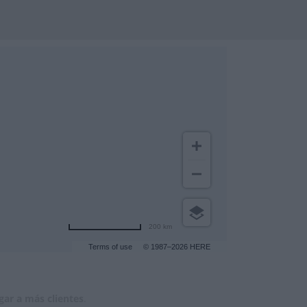
200 km
Terms of use
© 1987–2026 HERE
gar a más clientes
.