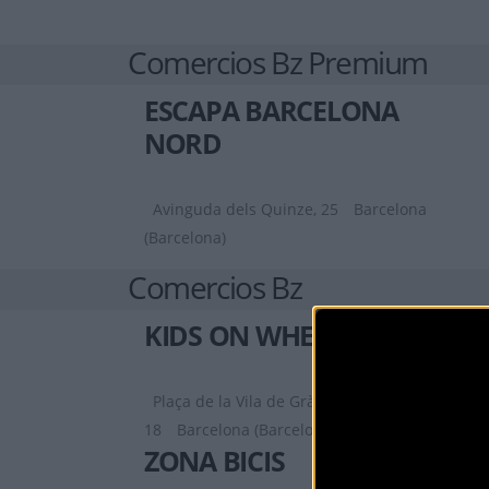
Comercios Bz Premium
ESCAPA BARCELONA
NORD
Avinguda dels Quinze, 25
Barcelona
(Barcelona)
Comercios Bz
KIDS ON WHEELS
Plaça de la Vila de Gràcia,
18
Barcelona (Barcelona)
ZONA BICIS