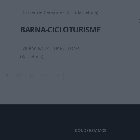
Carrer de Cervantes, 5
(Barcelona)
BARNA-CICLOTURISME
València, 574
BARCELONA
(Barcelona)
9
10
11
12
13
DÓNDE ESTAMOS