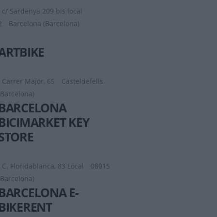
c/ Sardenya 209 bis local
2
Barcelona (Barcelona)
ARTBIKE
Carrer Major, 65
Casteldefells
(Barcelona)
BARCELONA
BICIMARKET KEY
STORE
C. Floridablanca, 83 Local
08015
(Barcelona)
BARCELONA E-
BIKERENT