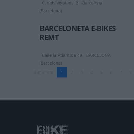
C. dels Vigatans, 2
Barcelona
(Barcelona)
BARCELONETA E-BIKES
REMT
Calle la Atlantida 49
BARCELONA
(Barcelona)
Siguiente
1
2
3
4
5
6
7
8