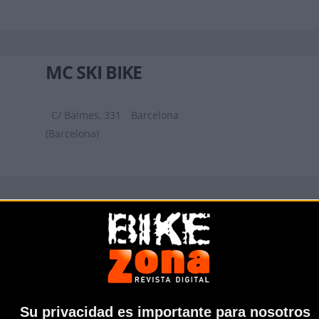
MC SKI BIKE
C/ Balmes, 331
Barcelona
(Barcelona)
BIKESPORTS
CARRETERA DE SANT BOI 90
SANT
VICENS DELS HORTS (Barcelona)
Su privacidad es importante para nosotros