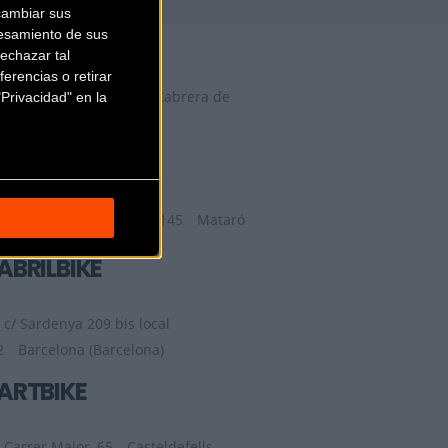
cambiar sus
29 FACTORY
esamiento de sus
echazar tal
erencias o retirar
Camí del Mig, 62, 64,
Cabrera de
Privacidad" en la
Mar (Barcelona)
9TRANSPORT
Ronda de la Republica 145
Mataró
(Barcelona)
ABRILBIKE
c/ Sardenya 209 bis local
2
Barcelona (Barcelona)
ARTBIKE
Carrer Major, 65
Casteldefells