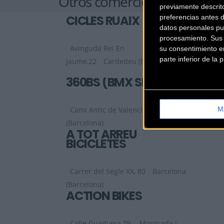
Otros comercios
previamente descrit
CICLES RUAIX
preferencias antes 
datos personales pu
procesamiento. Sus p
Avinguda Rei En
su consentimiento en
parte inferior de la
Jaume,22
Cardedeu (Barcelona)
360BS (BMX SHOP)
M
Cami Antic de Valencia, 9
Barcelona
(Barcelona)
A TOT ARREU
BICICLETES
Carrer del Segle XX, 80
Barcelona
(Barcelona)
ACTION BIKES
Calle Guadiana,79
Montcada i