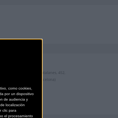
AIRBICI
Gran Via de les Corts Catalanes, 452,
LOCAL 2
Barcelona (Barcelona)
ivo, como cookies,
a por un dispositivo
ón de audiencia y
de localización
 clic para
bo el procesamiento