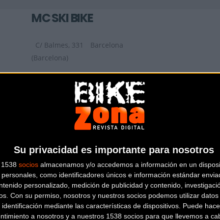
MC SKI BIKE
C/ Balmes, 331
Barcelona
(Barcelona)
ZONA BICIS
Carrer de la Riera Roja, 29 C
Sant
Boi de Llobregat (Barcelona)
Su privacidad es importante para nosotros
s 1538
socios
almacenamos y/o accedemos a información en un disposit
personales, como identificadores únicos e información estándar enviad
ntenido personalizado, medición de publicidad y contenido, investigaci
os.
Con su permiso, nosotros y nuestros socios podemos utilizar datos 
 identificación mediante las características de dispositivos. Puede hacer
ntimiento a nosotros y a nuestros 1538 socios para que llevemos a ca