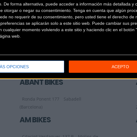
o. De forma alternativa, puede acceder a información más detallada y 
LA GRUPETTA BH
de otorgar o negar su consentimiento.
Tenga en cuenta que algún proc
CONCEPT STORE
ede no requerir de su consentimiento, pero usted tiene el derecho de r
referencias se aplicarán solo a este sitio web. Puede cambiar sus pref
 cualquier momento volviendo a este sitio y haciendo clic en el botón "
C/ Doctor Aiguader 5
Barcelona
 página web.
(Barcelona)
42 RADIS
ÁS OPCIONES
ACEPTO
Carrer de Romaní, 61
Calella
(Barcelona)
ABANT BIKES
Ronda Ponent 177
Sabadell
(Barcelona)
AM BIKES
C/Jacint Verdaguer, 137 B
Molins de