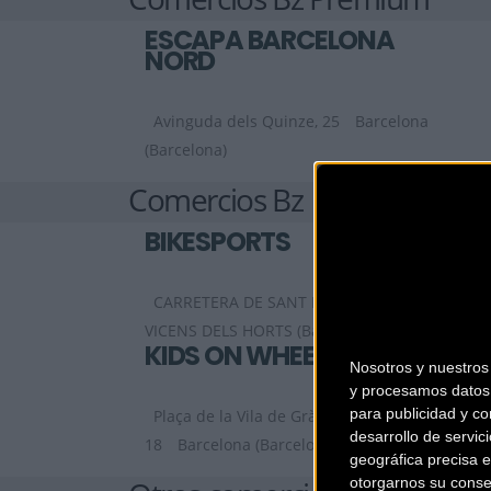
ESCAPA BARCELONA
NORD
Avinguda dels Quinze, 25
Barcelona
(Barcelona)
Comercios Bz
BIKESPORTS
CARRETERA DE SANT BOI 90
SANT
VICENS DELS HORTS (Barcelona)
KIDS ON WHEELS
Nosotros y nuestro
y procesamos datos 
para publicidad y co
Plaça de la Vila de Gràcia,
desarrollo de servici
18
Barcelona (Barcelona)
geográfica precisa e
otorgarnos su conse