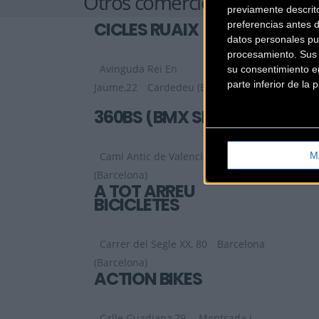
Otros comercios
previamente descrit
CICLES RUAIX
preferencias antes 
datos personales pu
procesamiento. Sus p
Avinguda Rei En
su consentimiento en
parte inferior de la
Jaume,22
Cardedeu (Barcelona)
360BS (BMX SHOP)
M
Cami Antic de Valencia, 9
Barcelona
(Barcelona)
A TOT ARREU
BICICLETES
Carrer del Segle XX, 80
Barcelona
(Barcelona)
ACTION BIKES
Calle Guadiana,79
Montcada i