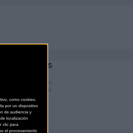
KIDS ON WHEELS
Plaça de la Vila de Gràcia,
18
Barcelona (Barcelona)
ivo, como cookies,
a por un dispositivo
ón de audiencia y
de localización
 clic para
bo el procesamiento