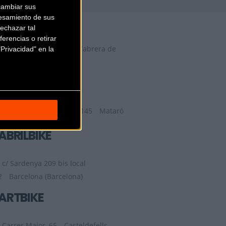
cambiar sus
29 FACTORY
esamiento de sus
echazar tal
erencias o retirar
Camí del Mig, 62, 64,
Cabrera de
Privacidad" en la
Mar (Barcelona)
9TRANSPORT
Ronda de la Republica 145
Mataró
(Barcelona)
ABRILBIKE
c/ Sardenya 209 bis local
2
Barcelona (Barcelona)
ARTBIKE
Carrer Major, 65
Casteldefells