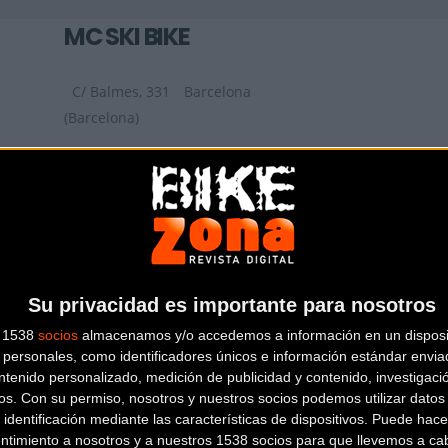
MC SKI BIKE
C/ Balmes, 331
Barcelona
(Barcelona)
ZONA BICIS
Carrer de la Riera Roja, 29 C
Sant
Boi de Llobregat (Barcelona)
Su privacidad es importante para nosotros
s 1538
socios
almacenamos y/o accedemos a información en un disposit
personales, como identificadores únicos e información estándar enviad
ntenido personalizado, medición de publicidad y contenido, investigaci
os.
Con su permiso, nosotros y nuestros socios podemos utilizar datos 
 identificación mediante las características de dispositivos. Puede hacer
ntimiento a nosotros y a nuestros 1538 socios para que llevemos a ca