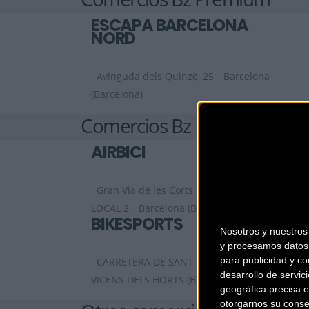
ESCAPA BARCELONA
NORD
Avinguda dels Quinze, 25
Barcelona
(Barcelona)
Comercios Bz
AIRBICI
Gran Via de les Corts Catalanes, 452,
LOCAL 2
Barcelona (Barcelona)
BIKESPORTS
Nosotros y nuestro
y procesamos datos 
para publicidad y co
CARRETERA DE SANT BOI 90
SANT
desarrollo de servici
VICENS DELS HORTS (Barcelona)
geográfica precisa e
otorgarnos su conse