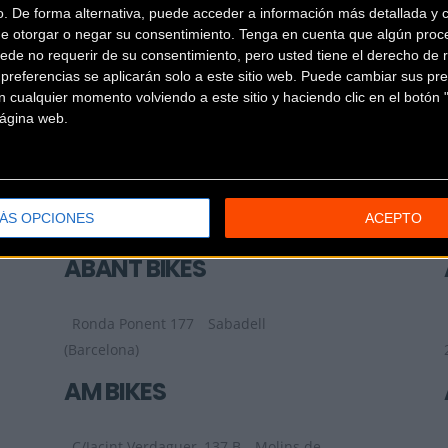
o. De forma alternativa, puede acceder a información más detallada y 
LA GRUPETTA BH
de otorgar o negar su consentimiento.
Tenga en cuenta que algún proc
CONCEPT STORE
ede no requerir de su consentimiento, pero usted tiene el derecho de r
referencias se aplicarán solo a este sitio web. Puede cambiar sus pref
 cualquier momento volviendo a este sitio y haciendo clic en el botón "
C/ Doctor Aiguader 5
Barcelona
 página web.
(Barcelona)
42 RADIS
ÁS OPCIONES
ACEPTO
Carrer de Romaní, 61
Calella
(Barcelona)
ABANT BIKES
Ronda Ponent 177
Sabadell
(Barcelona)
AM BIKES
C/Jacint Verdaguer, 137 B
Molins de