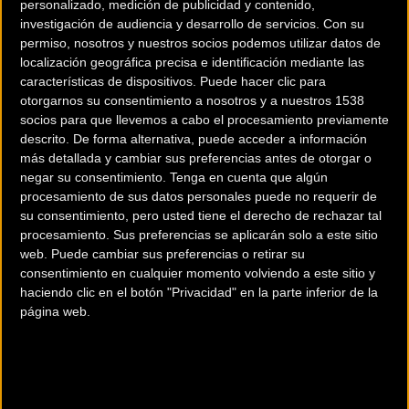
personalizado, medición de publicidad y contenido,
investigación de audiencia y desarrollo de servicios.
Con su
permiso, nosotros y nuestros socios podemos utilizar datos de
localización geográfica precisa e identificación mediante las
características de dispositivos. Puede hacer clic para
otorgarnos su consentimiento a nosotros y a nuestros 1538
200 km
socios para que llevemos a cabo el procesamiento previamente
descrito. De forma alternativa, puede acceder a información
Terms of use
© 1987–2026 HERE
más detallada y cambiar sus preferencias antes de otorgar o
¿Eres el propietario de esta tienda? Descubre cómo
hacerte tienda
negar su consentimiento.
Tenga en cuenta que algún
Premium para llegar a más clientes
.
procesamiento de sus datos personales puede no requerir de
su consentimiento, pero usted tiene el derecho de rechazar tal
procesamiento. Sus preferencias se aplicarán solo a este sitio
Comercios Bz Premium
web. Puede cambiar sus preferencias o retirar su
consentimiento en cualquier momento volviendo a este sitio y
MC SKI BIKE
haciendo clic en el botón "Privacidad" en la parte inferior de la
página web.
C/ Balmes, 331
Barcelona (Barcelona)
ESCAPA BARCELONA NORD