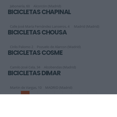
Jabonería, 60
Alcorcón (Madrid)
BICICLETAS CHAPINAL
Calle José María Fernández Lanseros, 4
Madrid (Madrid)
BICICLETAS CHOUSA
Cirilo Palomo 2
Pozuelo de Alarcon (Madrid)
BICICLETAS COSME
Camilo José Cela, 34
Alcobendas (Madrid)
BICICLETAS DIMAR
Martin de Vargas, 10
MADRID (Madrid)
Siguiente
1
2
3
4
5
6
7
8
9