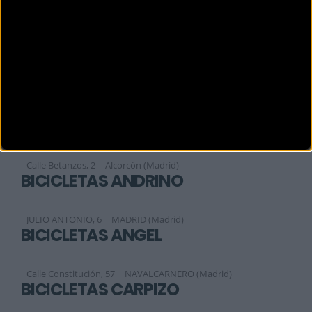
Sofía, 177
MADRID (Madrid)
BICIBOOM
Calle Aquitania 48, Local 5
Madrid (Madrid)
BICIBOOM
Calle de aquitania No 48 local 5
Madrid (Madrid)
BICICLAJE
Calle Betanzos, 2
Alcorcón (Madrid)
BICICLETAS ANDRINO
JULIO ANTONIO, 6
MADRID (Madrid)
BICICLETAS ANGEL
Calle Constitución, 57
NAVALCARNERO (Madrid)
BICICLETAS CARPIZO