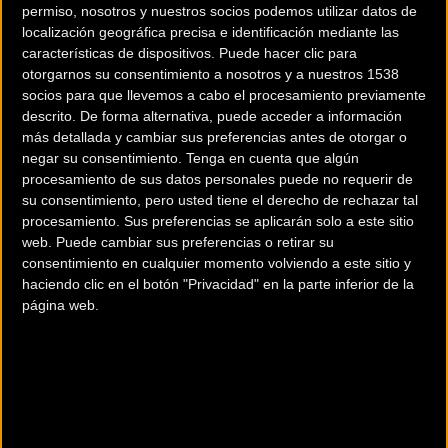
permiso, nosotros y nuestros socios podemos utilizar datos de
localización geográfica precisa e identificación mediante las
características de dispositivos. Puede hacer clic para
otorgarnos su consentimiento a nosotros y a nuestros 1538
200 km
socios para que llevemos a cabo el procesamiento previamente
Terms of use
© 1987–2026 HERE
descrito. De forma alternativa, puede acceder a información
¿Eres el propietario de esta tienda? Descubre cómo
hacerte tienda
más detallada y cambiar sus preferencias antes de otorgar o
Premium para llegar a más clientes
.
negar su consentimiento.
Tenga en cuenta que algún
procesamiento de sus datos personales puede no requerir de
su consentimiento, pero usted tiene el derecho de rechazar tal
Comercios Bz Premium
procesamiento. Sus preferencias se aplicarán solo a este sitio
web. Puede cambiar sus preferencias o retirar su
consentimiento en cualquier momento volviendo a este sitio y
haciendo clic en el botón "Privacidad" en la parte inferior de la
página web.