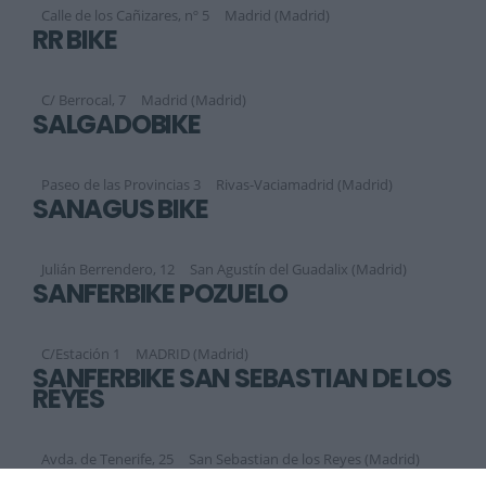
Calle de los Cañizares, nº 5
Madrid (Madrid)
RR BIKE
C/ Berrocal, 7
Madrid (Madrid)
SALGADOBIKE
Paseo de las Provincias 3
Rivas-Vaciamadrid (Madrid)
SANAGUS BIKE
Julián Berrendero, 12
San Agustín del Guadalix (Madrid)
SANFERBIKE POZUELO
C/Estación 1
MADRID (Madrid)
SANFERBIKE SAN SEBASTIÁN DE LOS
REYES
Avda. de Tenerife, 25
San Sebastian de los Reyes (Madrid)