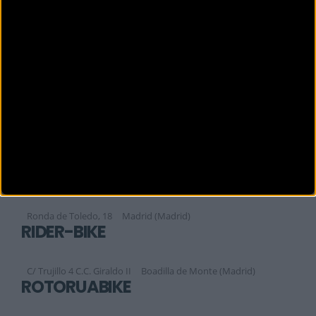
MYBIKESPORT
Doctor García Tapia Nº 224
MADRID (Madrid)
NOMADA BIKES
Calle Dublín, 5-B (P.I. Európolis)
Las Rozas (Madrid)
QUINTABIKE
Jose María de Pereda 4-5
Madrid (Madrid)
RE-CYCLING MADRID
Ronda de Toledo, 18
Madrid (Madrid)
RIDER-BIKE
C/ Trujillo 4 C.C. Giraldo II
Boadilla de Monte (Madrid)
ROTORUABIKE