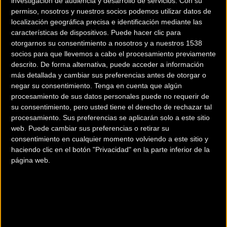
investigación de audiencia y desarrollo de servicios.
Con su
permiso, nosotros y nuestros socios podemos utilizar datos de
localización geográfica precisa e identificación mediante las
características de dispositivos. Puede hacer clic para
200 km
otorgarnos su consentimiento a nosotros y a nuestros 1538
socios para que llevemos a cabo el procesamiento previamente
Terms of use
© 1987–2026 HERE
¿Eres el propietario de esta tienda? Descubre cómo
hacerte tienda
descrito. De forma alternativa, puede acceder a información
más detallada y cambiar sus preferencias antes de otorgar o
Premium para llegar a más clientes
.
negar su consentimiento.
Tenga en cuenta que algún
procesamiento de sus datos personales puede no requerir de
su consentimiento, pero usted tiene el derecho de rechazar tal
Comercios Bz Premium
procesamiento. Sus preferencias se aplicarán solo a este sitio
web. Puede cambiar sus preferencias o retirar su
consentimiento en cualquier momento volviendo a este sitio y
haciendo clic en el botón "Privacidad" en la parte inferior de la
página web.