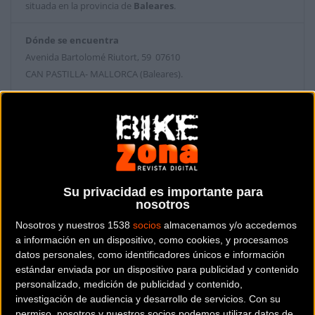
situada en la provincia de
Baleares
.
Dónde se encuentra
Avenida Bartolomé Riutort, 59 07610
CAN PASTILLA- MALLORCA (Baleares).
Contactar con la tienda
971 74 40 96
Web y RRSS de la tienda
Su privacidad es importante para
nosotros
Nosotros y nuestros 1538
socios
almacenamos y/o accedemos
a información en un dispositivo, como cookies, y procesamos
datos personales, como identificadores únicos e información
estándar enviada por un dispositivo para publicidad y contenido
personalizado, medición de publicidad y contenido,
investigación de audiencia y desarrollo de servicios.
Con su
permiso, nosotros y nuestros socios podemos utilizar datos de