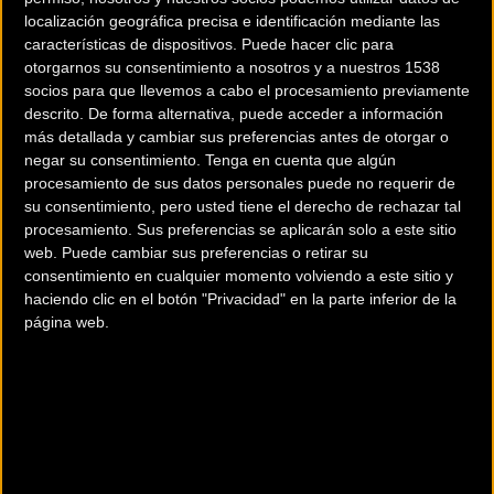
localización geográfica precisa e identificación mediante las
características de dispositivos. Puede hacer clic para
otorgarnos su consentimiento a nosotros y a nuestros 1538
socios para que llevemos a cabo el procesamiento previamente
descrito. De forma alternativa, puede acceder a información
más detallada y cambiar sus preferencias antes de otorgar o
200 km
negar su consentimiento.
Tenga en cuenta que algún
Terms of use
© 1987–2026 HERE
procesamiento de sus datos personales puede no requerir de
¿Eres el propietario de esta tienda? Descubre cómo
hacerte tienda
su consentimiento, pero usted tiene el derecho de rechazar tal
Premium para llegar a más clientes
.
procesamiento. Sus preferencias se aplicarán solo a este sitio
web. Puede cambiar sus preferencias o retirar su
consentimiento en cualquier momento volviendo a este sitio y
Comercios Bz Premium
haciendo clic en el botón "Privacidad" en la parte inferior de la
página web.
BICIS SANCHO MANACOR
Avd. Ferricarril, 116
Manacor (Baleares)
Comercios Bz