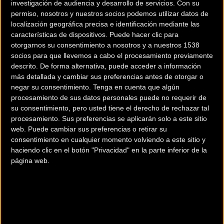
investigación de audiencia y desarrollo de servicios.
Con su
permiso, nosotros y nuestros socios podemos utilizar datos de
localización geográfica precisa e identificación mediante las
200 km
características de dispositivos. Puede hacer clic para
otorgarnos su consentimiento a nosotros y a nuestros 1538
Terms of use
© 1987–2026 HERE
socios para que llevemos a cabo el procesamiento previamente
¿Eres el propietario de esta tienda? Descubre cómo
hacerte tienda
descrito. De forma alternativa, puede acceder a información
Premium para llegar a más clientes
.
más detallada y cambiar sus preferencias antes de otorgar o
negar su consentimiento.
Tenga en cuenta que algún
procesamiento de sus datos personales puede no requerir de
Comercios Bz Premium
su consentimiento, pero usted tiene el derecho de rechazar tal
procesamiento. Sus preferencias se aplicarán solo a este sitio
web. Puede cambiar sus preferencias o retirar su
consentimiento en cualquier momento volviendo a este sitio y
haciendo clic en el botón "Privacidad" en la parte inferior de la
página web.