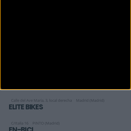
C. de la Princesa, 56
MADRID (Madrid)
EL CORTE INGLÉS RAIMUNDO FDEZ
Raimundo Fdez Villaverde, 65
MADRID (Madrid)
EL CORTE INGLÉS SANCHINARRO
Margarita de Parma, 1
MADRID (Madrid)
EL CORTE INGLÉS TORREJÓN
Ctra. Ajalvir Centro Comerci, s / n
Torrejón de Ardoz (Madrid)
EL INGLÉS PREMIER BROMPTON
STORE MADRID
Calle del Ave María, 3, local derecha
Madrid (Madrid)
ELITE BIKES
C/Italia 16
PINTO (Madrid)
EN-BICI